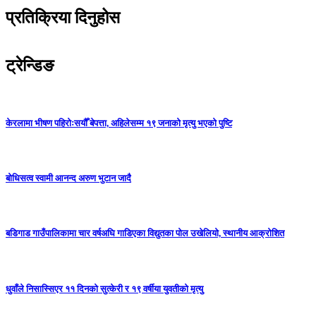
प्रतिक्रिया दिनुहोस
ट्रेन्डिङ
केरलामा भीषण पहिरोःसयौँ बेपत्ता, अहिलेसम्म १९ जनाको मृत्यु भएको पुष्टि
बोधिसत्व स्वामी आनन्द अरुण भुटान जादै
बडिगाड गाउँपालिकामा चार वर्षअघि गाडिएका विद्युतका पोल उखेलियो, स्थानीय आक्रोशित
धुवाँले निसास्सिएर ११ दिनको सुत्केरी र १९ वर्षीया युवतीको मृत्यु