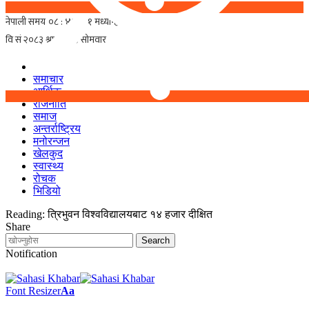
समाचार
आर्थिक
राजनीति
समाज
अन्तर्राष्ट्रिय
मनोरन्जन
खेलकुद
स्वास्थ्य
रोचक
भिडियो
Reading:
त्रिभुवन विश्वविद्यालयबाट १४ हजार दीक्षित
Share
Notification
Font Resizer
Aa