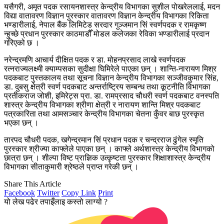
यसैगरी, अमृत पदक रसायनशास्त्र केन्द्रीय विभागका सुशील पोखरेललाई, मदन
विद्या वातावरण विज्ञान पुरस्कार वातावरण विज्ञान केन्द्रीय विभागका रिकिता
भण्डारीलाई, नेपाल बैंक लिमिटेड सरदार गुञ्जमान सिं स्वर्णपदक र रामकृष्ण
न्हुच्छे प्रधान पुरस्कार काठमाडौँ मोडल कलेजका रेविका भण्डारीलाई प्रदान
गरिएको छ ।
नरेन्द्रमणि आचार्य दीक्षित पदक र डा. मोहनप्रसाद लाखे स्वर्णपदक
रत्नराज्यलक्ष्मी क्याम्पसका सुदीक्षा घिमिरेले पाएका छन् । शान्ति-नारायण मिश्र
पदकबाट पुस्तकालय तथा सूचना विज्ञान केन्द्रीय विभागका सञ्जीवकुमार सिंह,
डा. दुबसु क्षेत्री स्वर्ण पदकबाट अन्तर्राष्ट्रिय सम्बन्ध तथा कूटनीति विभागका
प्रतीकराज जोशी, इमिरेट्स प्रा. डा. रामप्रसाद चौधरी स्वर्ण पदकबाट वनस्पति
शास्त्र केन्द्रीय विभागका श्रीणा क्षेत्री र नारायण शान्ति मिश्र पदकबाट
पत्रकारिता तथा आमसञ्चार केन्द्रीय विभागका चेतना कुँवर बाछ पुरस्कृत
भएका छन् ।
तारपद चौधरी पदक, खगेन्द्रमान सिं प्रधान पदक र चन्द्रराज ढुंगेल स्मृति
पुरस्कार श्रीज्या काफ्लेले पाएका छन् । काफ्ले अर्थशास्त्र केन्द्रीय विभागको
छात्रा छन् । शील्पा विष्ट प्राज्ञिक उत्कृष्टता पुरस्कार शिक्षाशास्त्र केन्द्रीय
विभागका सीताकुमारी श्रेष्ठले प्राप्त गरेकी छन् ।
Share This Article
Facebook
Twitter
Copy Link
Print
यो लेख पढेर तपाइँलाइ कस्तो लाग्यो ?