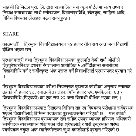
साहसी डिजिटल प्रा. लि. द्वारा सञ्चालित यस न्यूज पोर्टलमा सत्य तथ्य र
निष्पक्ष समाचारका साथै मनोरञ्जन, विज्ञानप्रविधि, खेलकुद, साहित्य आदि
विविध विषयका लेखहरू पढ्न सक्नुहुन्छ।
SHARE
काठमाडौँ । त्रिभुवन विश्वविद्यालयका १४ हजार तीन सय आठ जना विद्यार्थी
दीक्षित भएका छन् ।
प्रधानमन्त्री तथा त्रिभुवन विश्वविद्यालयका कुलपति केपी शर्मा ओलीले
त्रिपुरेश्वरस्थित दशरथ रंगशालामा आयोजित ५०औँ दीक्षान्त समारोहमा
विद्यावारिधि गर्ने र सर्वोत्कृष्ट अंक प्राप्त गर्ने विद्यार्थीलाई प्रमाणपत्र प्रदान गरे
।
त्रिभुवन विश्वविद्यालयका परीक्षा नियन्त्रक पुष्पराज जोशीका अनुसार स्नातक
तहका नौ हजार ६८, स्नातकोत्तर तहका पाँच हजार ५५, एमफिलका ६३ र
विद्यावारिधि (पिएचडी) का एक सय २२ जना विद्यार्थी दीक्षित भएका छन् ।
त्रिभुवन विश्वविद्यालयबाट लिइएका विभिन्न तह एवं विषयका परीक्षामा सर्वप्रथम
भएका विद्यार्थीलाई विभिन्न पदकबाट पुरस्कृतसमेत गरिएको छ । यस वर्षको
त्रिभुवन विश्वविद्यालय प्राध्यापक संघ सहिद उपप्राध्यापक हरिराज अधिकारी
स्वर्णपदक व्यवस्थापन शंकायका हीरा श्रेष्ठलाई र श्री इन्द्रभक्त श्रेष्ठ
स्वर्णपदक स्कुल अफ म्यानेजमेन्टका सुधा काफ्लेलाई प्रदान गरिएको छ ।