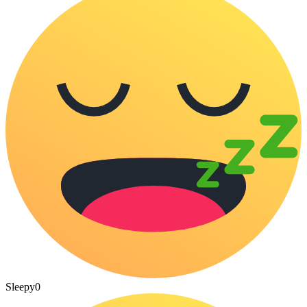
Sleepy
0