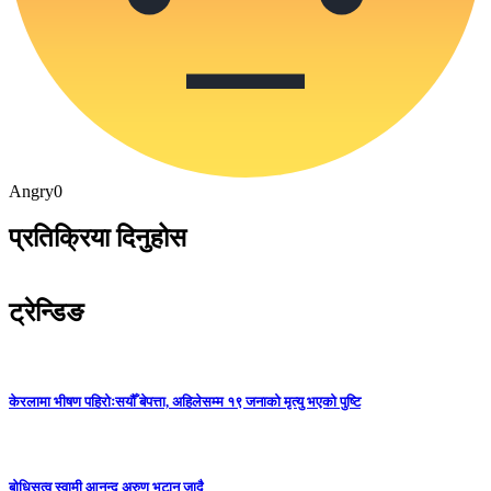
Angry
0
प्रतिक्रिया दिनुहोस
ट्रेन्डिङ
केरलामा भीषण पहिरोःसयौँ बेपत्ता, अहिलेसम्म १९ जनाको मृत्यु भएको पुष्टि
बोधिसत्व स्वामी आनन्द अरुण भुटान जादै