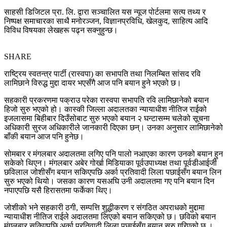
साहसी डिजिटल प्रा. लि. द्वारा सञ्चालित यस न्यूज पोर्टलमा सत्य तथ्य र
निष्पक्ष समाचारका साथै मनोरञ्जन, विज्ञानप्रविधि, खेलकुद, साहित्य आदि
विविध विषयका लेखहरू पढ्न सक्नुहुन्छ।
SHARE
राष्ट्रिय स्वतन्त्र पार्टी (रास्वपा) का सभापति तथा निलम्बित सांसद रवि
लामिछाने विरुद्ध मुद्दा दायर भएसँगै आज पनि बयान हुने भएको छ।
सहकारी प्रकरणमा पक्राउ परेका रास्वपा सभापति रवि लामिछानेको बयान
हिजो सुरु भएको हो। कास्की जिल्ला अदालतका न्यायाधीश नीतिज राईको
इजलासमा बिहीबार दिउँसोबाट सुरु भएको बयान २ घन्टासम्म चलेको सूचना
अधिकारी सुरज अधिकारीले जानकारी दिएका छन्। उनका अनुसार लामिछानेको
बाँकी बयान आज पनि हुनेछ।
सोमबार र मंगलबार अदालतमा लगिए पनि पालो नआएका कारण उनको बयान हुन
सकेको थिएन। मंगलबार अबेर गोर्खा मिडियाका पूर्वउपाध्यक्ष तथा पूर्वडीआईजी
छविलाल जोशीसँग बयान सकिएपछि अर्का प्रतिवादी लिला पछाईसँग बयान लिन
सुरु भएको थियो। जसका कारण यसअघि उनी अदालतमा गए पनि बयान दिन
नपाएपछि यसै हिरासतमा फर्केका थिए।
जोशीको भने सहकारी ठगी, सम्पत्ति शुद्धीकरण र संगठित अपराधको मुद्दामा
न्यायाधीश नीतिज राईले अदालतमा लिएको बयान सकिएको छ। छविको बयान
मंगलबार सकिएपछि अर्का प्रतिवादी लिला पछाईसँग बयान सुरु गरिएको छ ।