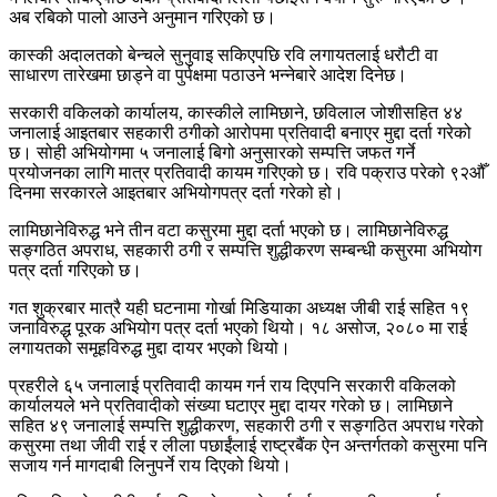
अब रबिको पालो आउने अनुमान गरिएको छ।
कास्की अदालतको बेन्चले सुनुवाइ सकिएपछि रवि लगायतलाई धरौटी वा
साधारण तारेखमा छाड्ने वा पुर्पक्षमा पठाउने भन्नेबारे आदेश दिनेछ।
सरकारी वकिलको कार्यालय, कास्कीले लामिछाने, छविलाल जोशीसहित ४४
जनालाई आइतबार सहकारी ठगीको आरोपमा प्रतिवादी बनाएर मुद्दा दर्ता गरेको
छ। सोही अभियोगमा ५ जनालाई बिगो अनुसारको सम्पत्ति जफत गर्ने
प्रयोजनका लागि मात्र प्रतिवादी कायम गरिएको छ। रवि पक्राउ परेको ९२औँ
दिनमा सरकारले आइतबार अभियोगपत्र दर्ता गरेको हो।
लामिछानेविरुद्ध भने तीन वटा कसुरमा मुद्दा दर्ता भएको छ। लामिछानेविरुद्ध
सङ्गठित अपराध, सहकारी ठगी र सम्पत्ति शुद्धीकरण सम्बन्धी कसुरमा अभियोग
पत्र दर्ता गरिएको छ।
गत शुक्रबार मात्रै यही घटनामा गोर्खा मिडियाका अध्यक्ष जीबी राई सहित १९
जनाविरुद्ध पूरक अभियोग पत्र दर्ता भएको थियो। १८ असोज, २०८० मा राई
लगायतको समूहविरुद्ध मुद्दा दायर भएको थियो।
प्रहरीले ६५ जनालाई प्रतिवादी कायम गर्न राय दिएपनि सरकारी वकिलको
कार्यालयले भने प्रतिवादीको संख्या घटाएर मुद्दा दायर गरेको छ। लामिछाने
सहित ४९ जनालाई सम्पत्ति शुद्धीकरण, सहकारी ठगी र सङ्गठित अपराध गरेको
कसुरमा तथा जीवी राई र लीला पछाईंलाई राष्ट्रबैंक ऐन अन्तर्गतको कसुरमा पनि
सजाय गर्न मागदाबी लिनुपर्ने राय दिएको थियो।