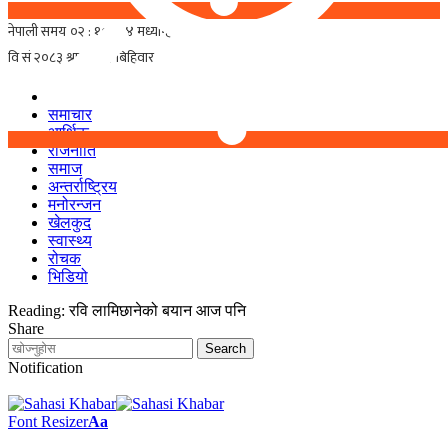
समाचार
आर्थिक
राजनीति
समाज
अन्तर्राष्ट्रिय
मनोरन्जन
खेलकुद
स्वास्थ्य
रोचक
भिडियो
Reading:
रवि लामिछानेको बयान आज पनि
Share
Notification
Font Resizer
Aa