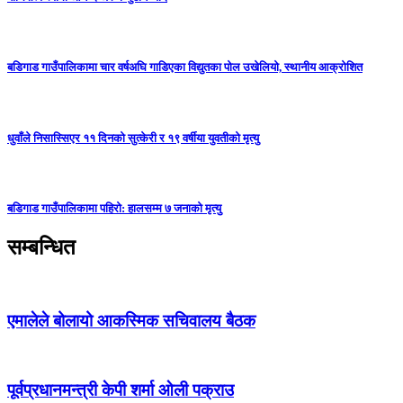
बडिगाड गाउँपालिकामा चार वर्षअघि गाडिएका विद्युतका पोल उखेलियो, स्थानीय आक्रोशित
धुवाँले निसास्सिएर ११ दिनको सुत्केरी र १९ वर्षीया युवतीको मृत्यु
बडिगाड गाउँपालिकामा पहिरो: हालसम्म ७ जनाको मृत्यु
सम्बन्धित
एमालेले बोलायो आकस्मिक सचिवालय बैठक
पूर्वप्रधानमन्त्री केपी शर्मा ओली पक्राउ