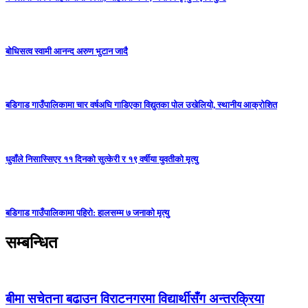
बोधिसत्व स्वामी आनन्द अरुण भुटान जादै
बडिगाड गाउँपालिकामा चार वर्षअघि गाडिएका विद्युतका पोल उखेलियो, स्थानीय आक्रोशित
धुवाँले निसास्सिएर ११ दिनको सुत्केरी र १९ वर्षीया युवतीको मृत्यु
बडिगाड गाउँपालिकामा पहिरो: हालसम्म ७ जनाको मृत्यु
सम्बन्धित
बीमा सचेतना बढाउन विराटनगरमा विद्यार्थीसँग अन्तरक्रिया