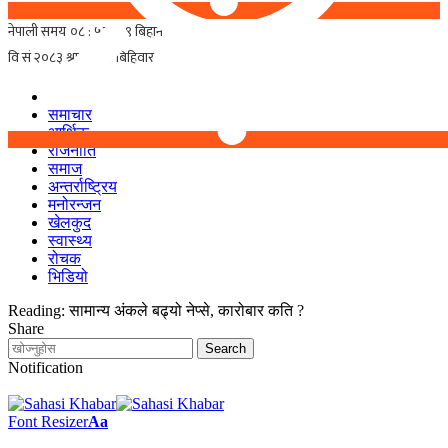
समाचार
आर्थिक
राजनीति
समाज
अन्तर्राष्ट्रिय
मनोरन्जन
खेलकुद
स्वास्थ्य
रोचक
भिडियो
Reading:
सामान्य अंकले बढ्यो नेप्से, कारोबार कति ?
Share
Notification
Font Resizer
Aa