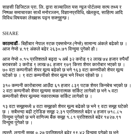
साहसी डिजिटल प्रा. लि. द्वारा सञ्चालित यस न्यूज पोर्टलमा सत्य तथ्य र
निष्पक्ष समाचारका साथै मनोरञ्जन, विज्ञानप्रविधि, खेलकुद, साहित्य आदि
विविध विषयका लेखहरू पढ्न सक्नुहुन्छ।
SHARE
काठमाडौं
– बिहीबार नेपाल स्टक एक्सचेन्ज (नेप्से) सामान्य अंकले बढेको छ ।
आज नेप्से ४.१९ अंकले बढेर २६३०.७१ विन्दुमा पुगेको हो।
आज नेप्से ०.१५ प्रतिशतले बढ्दा ५ अर्ब ३२ करोड ९२ लाख ७४ हजार रुपैयाँ
बराबरको २ करोड ९ लाख ७८ हजार ९७९ कित्ता शेयर कारोबार भएको छ ।
७० वटा कम्पनीको शेयर मूल्य बढेको छ भने १६३ वटा कम्नपीको शेयर मूल्य
घटेको छ । ९ वटा कम्पनीको शेयर मूल्य भने स्थिर रहेको छ ।
३१० कम्पनी कारोबारमा आउँदा ६१ हजार ८३९ पटक शेयर किनबेच भएको छ ।
२ वटा कम्पनीको शेयर मूल्यमा सकारात्मक सर्किट लागेको छ भने ५ वटा
कम्पनीको शेयर मूल्यमा नकारात्मक सर्किट लागेको छ ।
१३ वटा समूहमध्ये ४ वटा समूहको शेयर मूल्य बढेको छ भने ९ वटा समूह घटेको
छ । सबैभन्दा बढी ट्रेडिङ समूह २.३१ प्रतिशतले बढेर ४ हजार ७१८.८५
विन्दुमा पुगेको छ भने वाणिज्य बैंक समूह १.८१ प्रतिशतले बढेर १४२७.९१
विन्दुमा पुगेको छ ।
त्यस्तै, लगानी समूह ०.२७ प्रतिशतले बढेर ९९.४२ विन्दुमा पुगेको छ भने