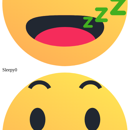
Sleepy
0