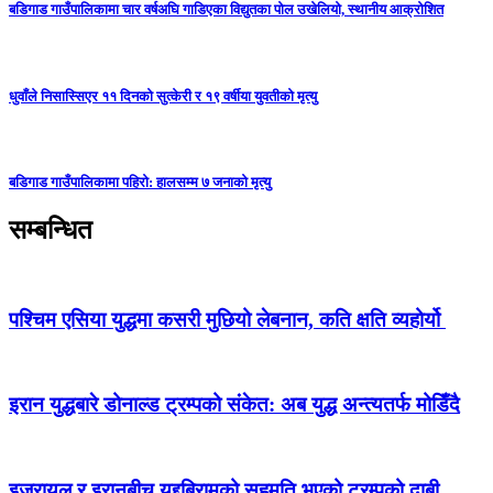
बडिगाड गाउँपालिकामा चार वर्षअघि गाडिएका विद्युतका पोल उखेलियो, स्थानीय आक्रोशित
धुवाँले निसास्सिएर ११ दिनको सुत्केरी र १९ वर्षीया युवतीको मृत्यु
बडिगाड गाउँपालिकामा पहिरो: हालसम्म ७ जनाको मृत्यु
सम्बन्धित
पश्‍चिम एसिया युद्धमा कसरी मुछियो लेबनान, कति क्षति व्यहोर्यो
इरान युद्धबारे डोनाल्ड ट्रम्पको संकेत: अब युद्ध अन्त्यतर्फ मोडिँदै
इजरायल र इरानबीच युद्दबिरामको सहमति भएको ट्रम्पको दाबी