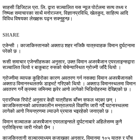
साहसी डिजिटल प्रा. लि. द्वारा सञ्चालित यस न्यूज पोर्टलमा सत्य तथ्य र
निष्पक्ष समाचारका साथै मनोरञ्जन, विज्ञानप्रविधि, खेलकुद, साहित्य आदि
विविध विषयका लेखहरू पढ्न सक्नुहुन्छ।
SHARE
एजेन्सी । काजाकिस्तानको अक्ताउ शहर नजिकै यात्रुवाहक विमान दुर्घटनामा
परेको छ ।
रूसी समाचार एजेन्सीहरूका अनुसार, उक्त विमान अजरबैजान एयरलाइन्सद्वारा
सञ्चालित थियो र बाकुबाट रुसको चेचेन्यास्थित ग्रोज्नी जाँदै थियो ।
ग्रोज्नीमा व्यापक कुहिरोका कारण अवतरण गर्न नसक्दा विमान अजरबैजानको
अक्ताउ विमानस्थलतर्फ डाइभर्ट गरिएको थियो । अक्ताउ विमानस्थलमा विमान
अवतरण गर्ने क्रममा जमिनमा झरेर आगो लागेको भिडियोहरुमा देखिएको छ ।
प्रारम्भिक रिपोर्ट अनुसार केही यात्रीहरू बाँच्न सफल भएका छन् ।
काजकिस्तानको आपतकालीन मन्त्रालयले विज्ञप्ति जारी गर्दै घटनास्थलमा
लागेको आगो नियन्त्रणमा ल्याउने प्रयास भइरहेको जनाएको छ ।
विमान सञ्चालक अजरबैजान एयरलाइन्सले दुर्घटनाबारे अहिलेसम्म कुनै
प्रतिक्रिया जारी गरेको छैन ।
काजकिस्तानी सञ्चारमाध्यम कजाखका अनुसार, विमानमा १०५ यात्रु र पाँच