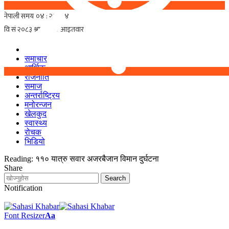
समाचार
आर्थिक
राजनीति
समाज
अन्तर्राष्ट्रिय
मनोरन्जन
खेलकुद
स्वास्थ्य
रोचक
भिडियो
Reading:
११० यात्रु सवार अजरबैजान विमान दुर्घटना
Share
Notification
Font Resizer
Aa