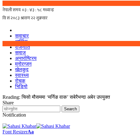
समाचार
आर्थिक
राजनीति
समाज
अन्तर्राष्ट्रिय
मनोरन्जन
खेलकुद
स्वास्थ्य
रोचक
भिडियो
Reading:
चिसो मौसममा ‘मर्निङ वाक’ सबेरैभन्दा अबेर उपयुक्त
Share
Notification
Font Resizer
Aa