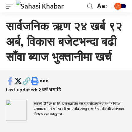
Aa
सार्वजनिक ऋण २४ खर्ब ९२
अर्ब, विकास बजेटभन्दा बढी
साँवा ब्याज भुक्तानीमा खर्च
Last updated: २ वर्ष अगाडि
साहसी डिजिटल प्रा. लि. द्वारा सञ्चालित यस न्यूज पोर्टलमा सत्य तथ्य र निष्पक्ष
समाचारका साथै मनोरञ्जन, विज्ञानप्रविधि, खेलकुद, साहित्य आदि विविध विषयका
लेखहरू पढ्न सक्नुहुन्छ।