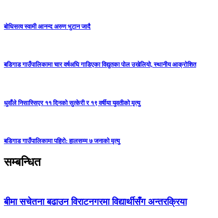
बोधिसत्व स्वामी आनन्द अरुण भुटान जादै
बडिगाड गाउँपालिकामा चार वर्षअघि गाडिएका विद्युतका पोल उखेलियो, स्थानीय आक्रोशित
धुवाँले निसास्सिएर ११ दिनको सुत्केरी र १९ वर्षीया युवतीको मृत्यु
बडिगाड गाउँपालिकामा पहिरो: हालसम्म ७ जनाको मृत्यु
सम्बन्धित
बीमा सचेतना बढाउन विराटनगरमा विद्यार्थीसँग अन्तरक्रिया