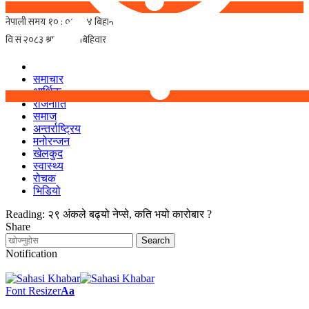
समाचार
आर्थिक
राजनीति
समाज
अन्तर्राष्ट्रिय
मनोरन्जन
खेलकुद
स्वास्थ्य
रोचक
भिडियो
Reading:
२९ अंकले बढ्यो नेप्से, कति भयो कारोबार ?
Share
Notification
Font Resizer
Aa