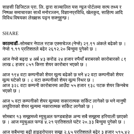
साहसी डिजिटल प्रा. लि. द्वारा सञ्चालित यस न्यूज पोर्टलमा सत्य तथ्य र
निष्पक्ष समाचारका साथै मनोरञ्जन, विज्ञानप्रविधि, खेलकुद, साहित्य आदि
विविध विषयका लेखहरू पढ्न सक्नुहुन्छ।
SHARE
काठमाडौं–
सोमबार नेपाल स्टक एक्सचेञ्ज (नेप्से) २९.९१ अंकले बढेको छ ।
नेप्से १.११ प्रतिशतले बढेर २६१२.२० बिन्दुमा पुगेको छ ।
आज नेप्से बढ्दा ४ अर्ब ४३ करोड २४ हजार रुपैयाँ बराबरको कारोबारको ८९
लाख ८ हजार ८५१ कित्ता शेयर कारोबार भएको छ ।
आज १९४ वटा कम्पनीको शेयर मूल्य बढेको छ भने ४२ वटा कम्पनीको शेयर
मूल्य घटेको छ । ८ वटा कम्पनीको शेयर मूल्य स्थिर छ ।
आज ३२८ वटा कम्पनी कारोबारमा आउँदा ५५ हजार ९३८ पटक शेयर किनबेच
भएको छ ।
आज ५ वटा कम्पनीको शेयर मूल्यमा सकारात्मक सर्किट लागेको छ भने मानुषी
लघुवित्तको शेयर मूल्यमा नकारात्मक सर्किट लागेको छ ।
सोमबार १३ समूहमध्ये म्युचुअल फण्डबाहेक अन्य सबै समूहमा हरियाली छाएको
छ । आज म्युचुअल फण्ड ४.२१ प्रतिशतले घटेर २०.३३ बिन्दुमा पुगेको छ ।
आज सबैभन्दा बढी हाइड्रोपावर समूह २.६५ प्रतिशतले बढेर ३ हजार ५१५.४२