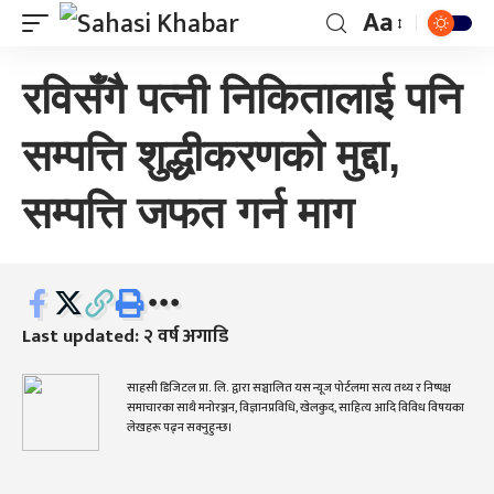
Aa
रविसँगै पत्नी निकितालाई पनि
सम्पत्ति शुद्धीकरणको मुद्दा,
सम्पत्ति जफत गर्न माग
Last updated: २ वर्ष अगाडि
साहसी डिजिटल प्रा. लि. द्वारा सञ्चालित यस न्यूज पोर्टलमा सत्य तथ्य र निष्पक्ष
समाचारका साथै मनोरञ्जन, विज्ञानप्रविधि, खेलकुद, साहित्य आदि विविध विषयका
लेखहरू पढ्न सक्नुहुन्छ।