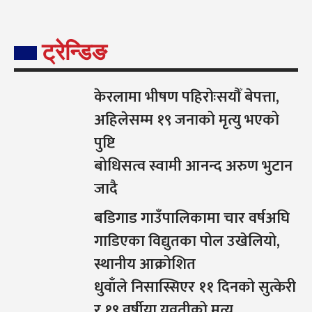
ट्रेन्डिङ
केरलामा भीषण पहिरोःसयौँ बेपत्ता,
अहिलेसम्म १९ जनाको मृत्यु भएको
पुष्टि
बोधिसत्व स्वामी आनन्द अरुण भुटान
जादै
बडिगाड गाउँपालिकामा चार वर्षअघि
गाडिएका विद्युतका पोल उखेलियो,
स्थानीय आक्रोशित
धुवाँले निसास्सिएर ११ दिनको सुत्केरी
र १९ वर्षीया युवतीको मृत्यु