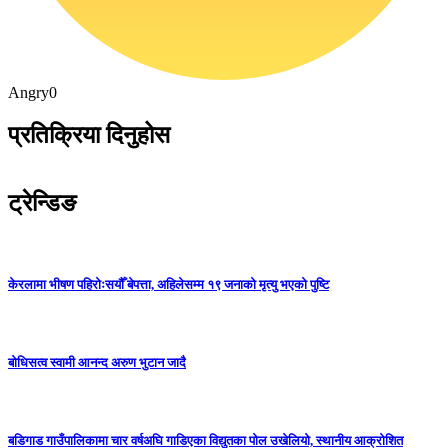
Angry
0
प्रतिक्रिया दिनुहोस
ट्रेन्डिङ
केरलामा भीषण पहिरोःसयौँ बेपत्ता, अहिलेसम्म १९ जनाको मृत्यु भएको पुष्टि
बोधिसत्व स्वामी आनन्द अरुण भुटान जादै
बडिगाड गाउँपालिकामा चार वर्षअघि गाडिएका विद्युतका पोल उखेलियो, स्थानीय आक्रोशित