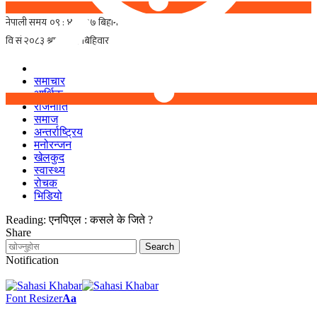
समाचार
आर्थिक
राजनीति
समाज
अन्तर्राष्ट्रिय
मनोरन्जन
खेलकुद
स्वास्थ्य
रोचक
भिडियो
Reading:
एनपिएल : कसले के जिते ?
Share
Notification
Font Resizer
Aa