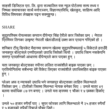
साहसी डिजिटल प्रा. लि. द्वारा सञ्चालित यस न्यूज पोर्टलमा सत्य तथ्य र
निष्पक्ष समाचारका साथै मनोरञ्जन, विज्ञानप्रविधि, खेलकुद, साहित्य आदि
विविध विषयका लेखहरू पढ्न सक्नुहुन्छ।
SHARE
सुदूरपश्चिम रोयल्सका कप्तान दीपेन्द्र सिंह ऐरीले कार जितेका छन् । नेपाल
प्रिमियर लिगका उत्कृष्ट नेपाली खेलाडीलाई उक्त कार प्रदान गरिएको हो ।
शनिबार टीयु क्रिकेट मैदानमा सम्पन्न खेलमा सुदूरपश्चिमलाई ५ विकेटले हराउँदै
जनकपुर बोल्ट्सले एनपीएलको उपाधि जितेको थियो । उपाधि जित्न नसकेपनि
समग्र प्रदर्शनको आधारमा दीपेन्द्रले कार पाएका हुन् ।
यता जनकपुर बोल्ट्सका स्पीनर ललित राजवंशीले बाइक पाएका छन् ।
प्रतियोगितामा सबैभन्दा धेरै विकेट लिएका राजवंशीले उपाधिसहित बाइक पाएका
हुन् ।
प्लेअर अफ द म्याचको उपाधि भने जनकपुर बोल्ट्सका लाहिरु मिलन्थाले
जितेका छन् । टोलीको जितमा मिलन्था नायक बनेका थिए । उनले मात्र ४९
बलमा सर्वाधिक ८७ रन बनाए । उनले यस क्रममा ९ चौका र ४ छक्का हिर्काए
।
उनले ५० हजार रुपैयाँ पाए । सुपर फोरका लागि मिलन्थाले नै २५ हजार रुपैयाँ
र ५ हजारको रुपैयाँ रिचार्ज भौचर जिते।