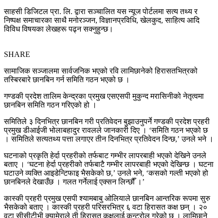
साहसी डिजिटल प्रा. लि. द्वारा सञ्चालित यस न्यूज पोर्टलमा सत्य तथ्य र
निष्पक्ष समाचारका साथै मनोरञ्जन, विज्ञानप्रविधि, खेलकुद, साहित्य आदि
विविध विषयका लेखहरू पढ्न सक्नुहुन्छ।
SHARE
सामाजिक सञ्जालमा सार्वजनिक भएको रवि लामिछानेको हिरासतभित्रको
तस्बिरबारे छानबिन गर्न समिति गठन भएको छ ।
गण्डकी प्रदेश तालिम केन्द्रका प्रमुख एसएसपी मुकुन्द मरासिनीको नेतृत्वमा
छानबिन समिति गठन गरिएको हो ।
समितिले ३ दिनभित्र छानबिन गरी प्रतिवेदन बुझाउनुपर्ने गण्डकी प्रदेश प्रहरी
प्रमुख डीआईजी भोलाबहादुर रावलले जानकारी दिए । ‘समिति गठन भएको छ
। समितिले सत्यतथ्य पत्ता लगाएर तीन दिनभित्र प्रतिवेदन दिन्छ,’ उनले भने ।
घटनाको प्रकृति हेर्दा प्रहरीको तर्फबाट गम्भीर लापरबाही भएको देखिने उनले
बताए । ‘घटना हेर्दा प्रहरीको तर्फबाटै गम्भीर लापरबाही भएको देखिन्छ । घटना
घटाउने व्यक्ति आइडेन्टिफाइ भैसकेको छ,’ उनले भने, ‘कसको गल्ती भएको हो
छानबिनले देखाउँछ । गलत गर्नेलाई एक्सन लिन्छौँ ।’
कास्की प्रहरी प्रमुख एसपी श्यामबाबु ओलियाले छानबिन आन्तरिक रूपमा सुरु
भैसकेको बताए । कास्की प्रहरी परिसरभित्र ६ वटा हिरासत कक्ष छन् । २०
वटा सीसीटीभी क्यामेराले ती हिरासत कक्षलाई कन्ट्रोल गरेको छ । लामिछाने