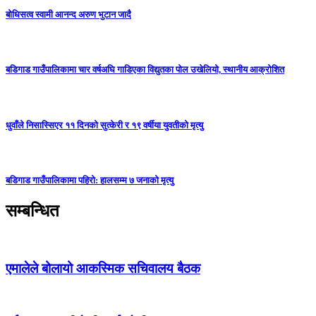
बोधिसत्व स्वामी आनन्द अरुण भुटान जादै
बडिगाड गाउँपालिकामा चार वर्षअघि गाडिएका विद्युतका पोल उखेलियो, स्थानीय आक्रोशित
धुवाँले निसास्सिएर ११ दिनको सुत्केरी र १९ वर्षीया युवतीको मृत्यु
बडिगाड गाउँपालिकामा पहिरो: हालसम्म ७ जनाको मृत्यु
सम्बन्धित
एमालेले बोलायो आकस्मिक सचिवालय बैठक