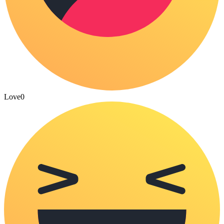
Love
0