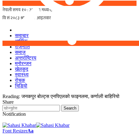
समाचार
आर्थिक
राजनीति
समाज
अन्तर्राष्ट्रिय
मनोरन्जन
खेलकुद
स्वास्थ्य
रोचक
भिडियो
Reading:
जनकपुर बोल्ट्स एनपिएलको फाइनलमा, कर्णाली बाहिरियो
Share
Notification
Font Resizer
Aa