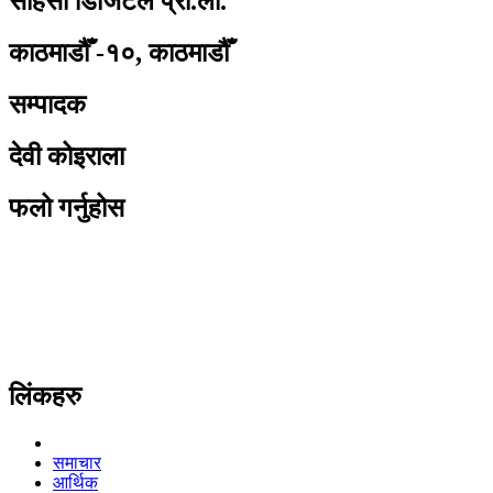
साहसी डिजिटल प्रा.ली.
काठमाडौँ -१०, काठमाडौँ
सम्पादक
देवी कोइराला
फलो गर्नुहोस
लिंकहरु
समाचार
आर्थिक