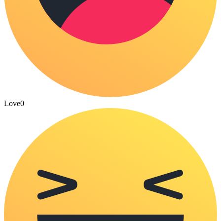
Love
0