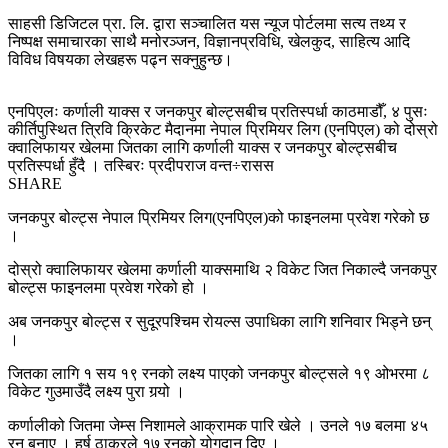
साहसी डिजिटल प्रा. लि. द्वारा सञ्चालित यस न्यूज पोर्टलमा सत्य तथ्य र
निष्पक्ष समाचारका साथै मनोरञ्जन, विज्ञानप्रविधि, खेलकुद, साहित्य आदि
विविध विषयका लेखहरू पढ्न सक्नुहुन्छ।
एनपिएलः कर्णाली याक्स र जनकपुर बोल्ट्सबीच प्रतिस्पर्धा काठमाडौँ, ४ पुसः
कीर्तिपुस्थित त्रिवि क्रिकेट मैदानमा नेपाल प्रिमियर लिग (एनपिएल) को दोस्रो
क्वालिफायर खेलमा जितका लागि कर्णाली याक्स र जनकपुर बोल्ट्सबीच
प्रतिस्पर्धा हुँदै । तस्बिरः प्रदीपराज वन्त÷रासस
SHARE
जनकपुर बोल्ट्स नेपाल प्रिमियर लिग(एनपिएल)को फाइनलमा प्रवेश गरेको छ
।
दोस्रो क्वालिफायर खेलमा कर्णाली याक्समाथि २ विकेट जित निकाल्दै जनकपुर
बोल्ट्स फाइनलमा प्रवेश गरेको हो ।
अब जनकपुर बोल्ट्स र सुदूरपश्चिम रोयल्स उपाधिका लागि शनिवार भिड्ने छन्
।
जितका लागि १ सय १९ रनको लक्ष्य पाएको जनकपुर बोल्ट्सले १९ ओभरमा ८
विकेट गुउमाउँदै लक्ष्य पुरा गर्‍यो ।
कर्णालीको जितमा जेम्स निशामले आक्रामक पारि खेले । उनले १७ बलमा ४५
रन बनाए । हर्ष ठाकरले १७ रनको योगदान दिए ।