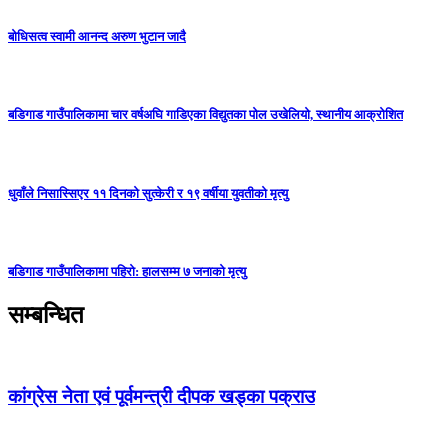
बोधिसत्व स्वामी आनन्द अरुण भुटान जादै
बडिगाड गाउँपालिकामा चार वर्षअघि गाडिएका विद्युतका पोल उखेलियो, स्थानीय आक्रोशित
धुवाँले निसास्सिएर ११ दिनको सुत्केरी र १९ वर्षीया युवतीको मृत्यु
बडिगाड गाउँपालिकामा पहिरो: हालसम्म ७ जनाको मृत्यु
सम्बन्धित
कांग्रेस नेता एवं पूर्वमन्त्री दीपक खड्का पक्राउ