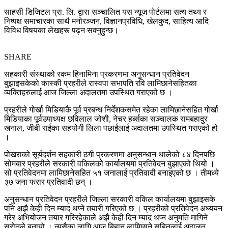
साहसी डिजिटल प्रा. लि. द्वारा सञ्चालित यस न्यूज पोर्टलमा सत्य तथ्य र
निष्पक्ष समाचारका साथै मनोरञ्जन, विज्ञानप्रविधि, खेलकुद, साहित्य आदि
विविध विषयका लेखहरू पढ्न सक्नुहुन्छ।
SHARE
सहकारी संस्थाको रकम हिनामिना प्रकरणमा अनुसन्धान प्रतिवेदन
बुझाइसकेको कास्की प्रहरीले रास्वपा सभापति रवि लामिछानेसहितका
व्यक्तिहरुलाई आज जिल्ला अदालतमा उपस्थित गराएको छ ।
प्रहरीले गोर्खा मिडियाकै पूर्व प्रबन्ध निर्देशकसमेत रहेका लामिछानेसहित गोर्खा
मिडियाका पूर्वउपाध्यक्ष छविलाल जोशी, नेचर हर्ब्सका सञ्चालक रामबहादुर
खनाल, जीबी राईका सहयोगी लिला पछाईंलाई अदालतमा उपस्थित गराएको हो
।
पोखराको सूर्यदर्शन सहकारी ठगी प्रकरणमा अनुसन्धान थालेको ८४ दिनपछि
सोमबार प्रहरीले सरकारी वकिलको कार्यालयमा प्रतिवेदन बुझाएको थियो ।
सो प्रतिवेदनमा लामिछानेसहित ५१ जनालाई प्रतिवादी बनाइएको छ । तीमध्ये
३७ जना फरार प्रतिवादी छन् ।
अनुसन्धान प्रतिवेदन प्रहरीले जिल्ला सरकारी वकिल कार्यालयमा बुझाइसके
पनि अझै केही दिन म्याद थप्ने तयारी गरिएको छ । प्रहरीको प्रतिवेदन अध्ययन
गरेर अभियोजन तयार गरिरहेकाले अझै केही दिन म्याद थप्न अनुमति मागिने
स्रोतले बतायो । त्यसैका लागि आज बिहान लामिछाने सहितलाई अदालत