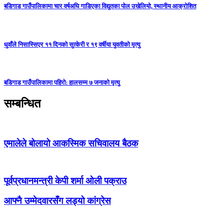
बडिगाड गाउँपालिकामा चार वर्षअघि गाडिएका विद्युतका पोल उखेलियो, स्थानीय आक्रोशित
धुवाँले निसास्सिएर ११ दिनको सुत्केरी र १९ वर्षीया युवतीको मृत्यु
बडिगाड गाउँपालिकामा पहिरो: हालसम्म ७ जनाको मृत्यु
सम्बन्धित
एमालेले बोलायो आकस्मिक सचिवालय बैठक
पूर्वप्रधानमन्त्री केपी शर्मा ओली पक्राउ
आफ्नै उम्मेदवारसँग लड्यो कांग्रेस