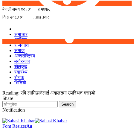
समाचार
आर्थिक
राजनीति
समाज
अन्तर्राष्ट्रिय
मनोरन्जन
खेलकुद
स्वास्थ्य
रोचक
भिडियो
Reading:
रवि लामिछानेलाई अदालतमा उपस्थित गराइयो
Share
Notification
Font Resizer
Aa