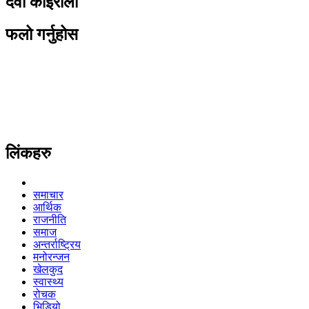
देवी कोइराला
फलो गर्नुहोस
लिंकहरु
समाचार
आर्थिक
राजनीति
समाज
अन्तर्राष्ट्रिय
मनोरन्जन
खेलकुद
स्वास्थ्य
रोचक
भिडियो