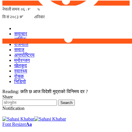
समाचार
आर्थिक
राजनीति
समाज
अन्तर्राष्ट्रिय
मनोरन्जन
खेलकुद
स्वास्थ्य
रोचक
भिडियो
Reading:
कति छ आज विदेशी मुद्राको विनिमय दर ?
Share
Notification
Font Resizer
Aa