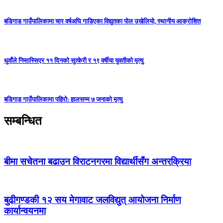
बडिगाड गाउँपालिकामा चार वर्षअघि गाडिएका विद्युतका पोल उखेलियो, स्थानीय आक्रोशित
धुवाँले निसास्सिएर ११ दिनको सुत्केरी र १९ वर्षीया युवतीको मृत्यु
बडिगाड गाउँपालिकामा पहिरो: हालसम्म ७ जनाको मृत्यु
सम्बन्धित
बीमा सचेतना बढाउन विराटनगरमा विद्यार्थीसँग अन्तरक्रिया
बुढीगण्डकी १२ सय मेगावाट जलविद्युत् आयोजना निर्माण
कार्यान्वयनमा