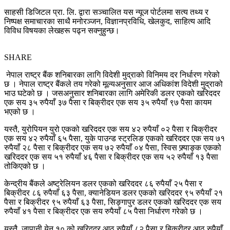
साहसी डिजिटल प्रा. लि. द्वारा सञ्चालित यस न्यूज पोर्टलमा सत्य तथ्य र
निष्पक्ष समाचारका साथै मनोरञ्जन, विज्ञानप्रविधि, खेलकुद, साहित्य आदि
विविध विषयका लेखहरू पढ्न सक्नुहुन्छ।
SHARE
नेपाल राष्ट्र बैंक शनिबारका लागि विदेशी मुद्राको विनिमय दर निर्धारण गरेको
छ । नेपाल राष्ट्र बैंकले तय गरेको मूल्यअनुसार आज अधिकांश विदेशी मुद्राको
भाउ घटेको छ । जसअनुसार शनिबारका लागि अमेरिकी डलर एकको खरिददर
एक सय ३५ रुपैयाँ ३७ पैसा र बिक्रीदर एक सय ३५ रुपैयाँ ९७ पैसा कायम
भएको छ ।
यस्तै, युरोपियन युरो एकको खरिददर एक सय ४२ रुपैयाँ ०२ पैसा र बिक्रीदर
एक सय ४२ रुपैयाँ ६५ पैसा, युके पाउन्ड स्ट्रलिङ एकको खरिददर एक सय ७१
रुपैयाँ २८ पैसा र बिक्रीदर एक सय ७२ रुपैयाँ ०४ पैसा, स्विस फ्र्याङ्क एकको
खरिददर एक सय ५१ रुपैयाँ ४६ पैसा र बिक्रीदर एक सय ५२ रुपैयाँ १३ पैसा
तोकिएको छ ।
केन्द्रीय बैंकले अष्ट्रेलियन डलर एकको खरिददर ८६ रुपैयाँ २५ पैसा र
बिक्रीदर ८६ रुपैयाँ ६३ पैसा, क्यानेडियन डलर एकको खरिददर ९५ रुपैयाँ २१
पैसा र बिक्रीदर ९५ रुपैयाँ ६३ पैसा, सिङ्गापुर डलर एकको खरिददर एक सय
रुपैयाँ ४१ पैसा र बिक्रीदर एक सय रुपैयाँ ८५ पैसा निर्धारण गरेको छ ।
यस्तै, जापानी येन १० को खरिददर आठ रुपैयाँ ८२ पैसा र बिक्रीदर आठ रुपैयाँ