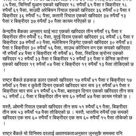
८५ पैसा, चिनियाँ युआन एकको खरिददर १८ रुपैयाँ ६१ पैसा र बिक्रीदर १८
रुपैयाँ ६९ पैसा, साउदी अरेबियन रियाल एकको खरिददर ३६ रुपैयाँ ०२ पैसा र
बिक्रीदर ३६ रुपैयाँ १८ पैसा, कतारी रियाल एकको खरिददर ३७ रुपैयाँ १३
पैसा र बिक्रीदर ३७ रुपैयाँ ३० पैसा कायम गरिएको छ ।
केन्द्रीय बैंकका अनुसार थाई भाट एकको खरिददर तीन रुपैयाँ ९६ पैसा र
बिक्रीदर तीन रुपैयाँ ९८ पैसा, युएई दिराम एकको खरिददर ३६ रुपैयाँ ८६ पैसा र
बिक्रीदर ३७ रुपैयाँ ०२ पैसा, मलेसियन रिङ्गेट एकको खरिददर ३० रुपैयाँ ४२
पैसा र बिक्रीदर ३० रुपैयाँ ५६ पैसा, साउथ कोरियन वन एक सयको खरिददर
नौ रुपैयाँ ४४ पैसा र बिक्रीदर नौ रुपैयाँ ४८ पैसा, स्विडिस क्रोनर एकको
खरिददर १२ रुपैयाँ ३३ पैसा र बिक्रीदर १२ रुपैयाँ ३९ पैसा र डेनिस क्रोनर
एकको खरिददर १९ रुपैयाँ ०४ पैसा र बिक्रीदर १९ रुपैयाँ १३ पैसा तोकिएको छ
।
राष्ट्र बैंकले हङकङ डलर एकको खरिददर १७ रुपैयाँ ४१ पैसा र बिक्रीदर १७
रुपैयाँ ४९ पैसा र कुवेती दिनार एकको खरिददर चार सय ३९ रुपैयाँ ७१ पैसा र
बिक्रीदर चार सय ४१ रुपैयाँ ६५ पैसा, बहराइन दिनार एकको खरिददर तीन सय
५८ रुपैयाँ ८८ पैसा र बिक्रीदर तीन सय ६० रुपैयाँ ४७ पैसा कायम गरेको छ ।
यस्तै, ओमनी रियाल एकको खरिददर तीन सय ५१ रुपैयाँ ६१ पैसा, बिक्रीदर
तीन सय ५३ रुपैयाँ १७ पैसा तोकिएको छ । यस्तै, भारतीय रुपैयाँ एक सयको
खरिददर एक सय ६० रुपैयाँ र बिक्रीदर एक सय ६० रुपैयाँ १५ पैसा तोकेको छ
।
राष्ट्र बैंकले यो विनिमय दरलाई आवश्यकताअनुसार जुनसुकै समयमा पनि