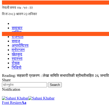
समाचार
आर्थिक
राजनीति
समाज
अन्तर्राष्ट्रिय
मनोरन्जन
खेलकुद
स्वास्थ्य
रोचक
भिडियो
Reading:
सहकारी प्रकरण : लेखा समिति सभापतिकी श्रीमतीसहित २६ जनाविरूद्
Share
Notification
Font Resizer
Aa