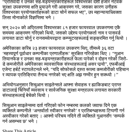
“प्रतिवादी र उनका सह-षड्यन्त्रकारीहरूले विश्वभरका दशौँ हजार नेटवर्क
सुरक्षा उपकरणमा क्षति पुर्‍याउने गरी आक्रमण गरे, जसका कारण उनीहरू
विश्वभरका प्रयोगकर्ताहरूको डाटा चोर्न सफल भए”, उप महान्यायाधिवक्ता
लिसा मोनाकोले विज्ञप्तिमा भने ।
सन् २०२० को अप्रिलमा विश्वभरका ८१ हजार फायरवाल उपकरणमा एकै
समयमा आक्रमण गरिएको थियो, जसको उद्देश्य प्रयोगकर्ता नाम र पासवर्ड
लगायत डाटा चोर्नु र रानसमवेयरद्वारा कम्प्युटरहरूलाई सङ्क्रमित गर्नु थियो ।
अमेरिकाका करिब २३ हजार फायरवाल उपकरण थिए, तीमध्ये ३६ वटा
‘महत्त्वपूर्ण पूर्वाधार कम्पनीका प्रणालीहरू’ सुरक्षित गरिरहेका थिए । “गुआन
तियानफेङ र उनका सह-षड्यन्त्रकारीहरूले फेला पारेको र दोहन गरेको जिरो-
डे कमजोरीले अमेरिकाका व्यावसायिक संस्थाहरूलाई असर पार्‍यो”, एफबीआई
एजेन्ट हर्बर्ट स्टापलेटनले भने, “यदि सोफोसले द्रुत रूपमा कमजोरीको पहिचान
र व्यापक प्रतिक्रिया तैनाथ नगरेको भए क्षति अझ गम्भीर हुन सक्थ्यो ।”
अभियोगअनुसार सिचुआन साइलेन्सले आफ्ना सेवाहरू र ह्याकिङबाट प्राप्त
डाटालाई चिनियाँ व्यवसाय र सार्वजनिक सुरक्षा मन्त्रालय लगायत सरकारी
संस्थाहरूलाई बेचेको थियो ।
सिचुआन साइलेन्समा दर्ता गरिएको फोन नम्बरमा कलको जवाफ दिने एक
व्यक्तिले कम्पनीले ‘अन्तर्वार्ता स्वीकार नगरेको’ र प्रतिबन्धहरूमा टिप्पणी गर्न
अस्वीकार गरेको बताए । आफ्नो परिचय नदिने ती व्यक्तिले गुआनसँग ‘सम्पर्क
गर्न असम्भव छ’ भने ।
Share This Article