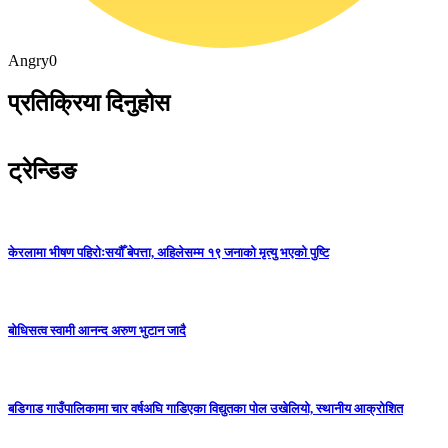
Angry
0
प्रतिक्रिया दिनुहोस
ट्रेन्डिङ
केरलामा भीषण पहिरोःसयौँ बेपत्ता, अहिलेसम्म १९ जनाको मृत्यु भएको पुष्टि
बोधिसत्व स्वामी आनन्द अरुण भुटान जादै
बडिगाड गाउँपालिकामा चार वर्षअघि गाडिएका विद्युतका पोल उखेलियो, स्थानीय आक्रोशित