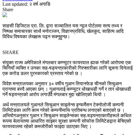
Last updated: २ वर्ष अगाडि
Share
साहसी डिजिटल प्रा. लि. द्वारा सञ्चालित यस न्यूज पोर्टलमा सत्य तथ्य र
निष्पक्ष समाचारका साथै मनोरञ्जन, विज्ञानप्रविधि, खेलकुद, साहित्य आदि
विविध विषयका लेखहरू पढ्न सक्नुहुन्छ।
SHARE
संयुक्त राज्य अमेरिकाले मंगलबार कम्प्युटर फायरवाल ह्याक गरेको आरोपमा एक
चिनियाँ व्यक्ति र उनका सह-षड्यन्त्रकारीको गिरफ्तारीका लागि सूचना दिनेलाई
एक करोड डलर पुरस्कारको प्रस्ताव गरेको छ ।
विदेश मन्त्रालयका अनुसार ३० वर्षीय गुआन तियानफेङ चीनको सिचुआन
प्रान्तमा बस्दै आएका छन् । गुआनलाई कम्प्युटर धोखाधडी गर्ने र तार धोखाधडी
गर्ने षड्यन्त्रको आरोप लगाउँदै मंगलबार मुद्दा खोलिएको थियो ।
अर्थ मन्त्रालयले गुआनले सिचुआन साइलेन्स इन्फर्मेसन टेक्नोलोजी कम्पनी
लिमिटेडका लागि काम गरेको कम्पनीमाथि प्रतिबन्ध लगाएको बताएको छ ।
अभियोगअनुसार गुआन र सिचुआन साइलेन्सका सह-षड्यन्त्रकारीहरूले कथित
रूपमा बेलायतमा आधारित साइबर सुरक्षा कम्पनी सोफोस लिमिटेडद्वारा बेचिएको
फायरवालमा रहेको कमजोरीको फाइदा उठाएका थिए ।