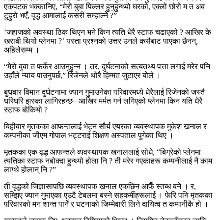
एकपटक भक्कानिए, “मेरो बुबा पिल्लर हुनुहुन्थ्यो घरको, एक्लो छोरो म त अब
टुहुरो भएँ, वृद्ध आमालाई कसरी सम्हाल्ने ?”
‘जहाजको अवस्था ठिक थिएन भने किन त्यति धेरै स्टाफ चढाएको ? आखिर के
खराबी थियो प्लेनमा ?’ यस्ता प्रश्नको उत्तर उनले कसैबाट पाएका छैनन्,
अहिलेसम्म ।
“मेरो बुबा त फर्केर आउनुहुन्न । तर, दुर्घटनाको सत्यतथ्य पत्ता लगाई मरेर पनि
उहाँले न्याय पाउनुपर्छ,” रिजेनले थोरै हिम्मत जुटाएर बोले ।
बुधबार विमान दुर्घटनामा ज्यान गुमाउनेका परिवारमध्ये धेरैलाई रिजेनको जस्तै
घरिघरि झस्का लागिरहन्छ– आखिर मर्मत गर्न लगिएको प्लेनमा किन यति धेरै
स्टाफ बोकियो ?
बिहीबार मृतकका आफन्तलाई भेट्न सौर्य एयरका व्यवस्थापक मुकेश खनाल र
कम्पनीका जीएम गोपाल भट्टराई शिक्षण अस्पताल पुगेका थिए ।
मृतकका एक वृद्ध आफन्तले व्यवस्थापक खनाललाई सोधे, “बिग्रेको प्लेनमा
त्यतिका स्टाफ नबोक्दा हुन्थ्यो होला नि ? ती मरेर गएकाहरू कम्पनीलाई नै काम
लाग्थे होलान् नि ?”
ती वृद्धको जिज्ञासापछि व्यवस्थापक खनाल एकछिन आफैँ स्तब्ध बने । र,
सम्झिए ज्यान गुमाएका एउटै टेबलमा बस्ने सहकर्मीहरूलाई । फेरि पनि मृतकका
परिवारको मन शान्त पार्ने र घटनाको जिम्मेवारी लिने दायित्व त कम्पनीकै हो ।