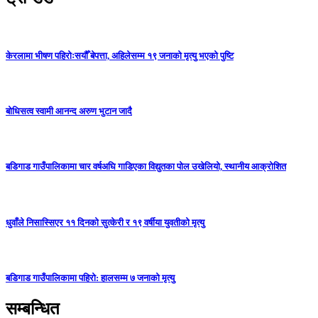
केरलामा भीषण पहिरोःसयौँ बेपत्ता, अहिलेसम्म १९ जनाको मृत्यु भएको पुष्टि
बोधिसत्व स्वामी आनन्द अरुण भुटान जादै
बडिगाड गाउँपालिकामा चार वर्षअघि गाडिएका विद्युतका पोल उखेलियो, स्थानीय आक्रोशित
धुवाँले निसास्सिएर ११ दिनको सुत्केरी र १९ वर्षीया युवतीको मृत्यु
बडिगाड गाउँपालिकामा पहिरो: हालसम्म ७ जनाको मृत्यु
सम्बन्धित