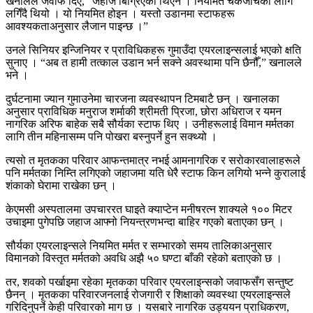
खनालले जवाफ दिए, “जहाज बिग्रिएको थिएन । नियमित चेकजाँचका लागि
लगिँदै थियो । यो नियमित होइन । यस्तो उडानमा स्टाफहरू
आवश्यकताअनुसार लैजान पाइन्छ ।”
उनले सिनियर इन्जिनियर र प्राविधिकहरू गुमाउँदा एयरलाइन्सलाई भएको क्षति
सुनाए । “अब त हामी तत्काल उडान भर्न सक्ने अवस्थामा पनि छैनौँ,” खनालले
भने ।
दुर्घटनामा ज्यान गुमाउनेमा चारजना व्यवस्थापन टिमबाटै छन् । खनालका
अनुसार प्राविधिक मनुराज शर्माकी श्रीमती प्रिजा, छोरा अधिराज र यमन
नागरिक अरिफ बाहेक सबै सौर्यका स्टाफ थिए । उनीहरूलाई विमान मर्मतका
लागि तीन महिनासम्म पनि पोखरा बस्नुपर्ने हुन सक्थ्यो ।
त्यसो त मृतकका परिवार आफन्तमात्र नभई आमनागरिक र सरोकारवालाहरूले
पनि मर्मतका निम्ति लगिएको जहाजमा यति धेरै स्टाफ किन लगियो भन्ने कुरालाई
शंकाको घेरामा राखेका छन् ।
केएमसी अस्पतालमा उपचाररत घाइते क्याप्टेन मनीषरत्न शाक्यले १०० मिटर
उचाइमा पुगेपछि जहाज आफ्नो नियन्त्रणभन्दा बाहिर गएको बताएका छन् ।
सौर्यका एयरलाइन्सले नियमित मर्मत र सम्भारको समय तालिकाअनुसार
विमानको विस्तृत मर्मतको अवधि अझै ५० घण्टा बाँकी रहेको बताएको छ ।
तर, शवको पर्खाइमा रहेका मृतकका परिवार एयरलाइन्सको जवाफसँग सन्तुष्ट
छैनन् । मृतकका परिवारजनलाई रोजगारी र शिक्षाको व्यवस्था एयरलाइन्सले
गरिदिनुपर्ने केही परिवारको माग छ । यसबारे नागरिक उड्ययन प्राधिकरण,