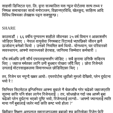
साहसी डिजिटल प्रा. लि. द्वारा सञ्चालित यस न्यूज पोर्टलमा सत्य तथ्य र
निष्पक्ष समाचारका साथै मनोरञ्जन, विज्ञानप्रविधि, खेलकुद, साहित्य आदि
विविध विषयका लेखहरू पढ्न सक्नुहुन्छ।
SHARE
काठमाडौं । ६६ वर्षीय पुण्यरत्न शाहीले जीवनका २५ वर्ष विमान र आकाशसँग
जोडिएर बिताए । नेपाल वायुसेवा निगमबाट रिटायर्ड भएपछिको जीवन झनै
ऊर्जावान् बनेको थियो । उनको नियमित कर्म थियो– योगध्यान, घर परिवारको
व्यवस्थापन, आफ्नो स्वास्थ्यको हेरचाह, जागिरमा जिम्मेवार कर्मचारी ।
पाँच वर्षअघि उनी सौर्य एयरलाइन्ससँग जोडिए । सबै कुरामा उत्तिकै सक्रिय
थिए । जहाज मर्मतका लागि उनी बुधबार पोखरा जाँदै थिए । छोरा रिजेनले
उनलाई मोटरसाइकलमा विमानस्थल छोडिदिएका थिए ।
तर, रिजेन घर नपुग्दै खबर आयो– एयरपोर्टमा धुवाँको मुस्लो देखियो, प्लेन दुर्घटना
भयो रे !
सिनियर सिटमेटल इन्जिनियर आफ्ना बुबाले नै चेकजाँच गरेर चढेको जहाजप्रति
सुरुमा कत्ति पनि शंका लागेन रिजेनलाई । तर, सोधखोज गर्दा जब आफ्नै बुबा
चढेको प्लेन दुर्घटना भएको पुष्टि भयो, रिजेनलाई लाग्यो– ‘आफ्नो ज्यानलाई त्यति
माया गर्ने बुबालाई जलेर मर्दा कति कष्ट भयो होला ?’
बिहीबार शिक्षण अस्पताल महाराजगञ्जमा बुबाको शव कुरिरहेका रिजेन फेरि