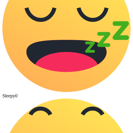
Sleepy
0