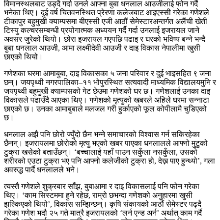
विमानस्थलबाट उड्दै गर्दा उनले आफ्ना बुबा धनलाल आउजीलाई फोन गर्दै
भनेका थिए। दुई वर्ष चितवनस्थित प्रेरणा कलेजबाट आइएस्सी गरेका गणेशले
टीकापुर बहुमुखी क्याम्पसमा बीएस्सी एजी आठौं सेमेस्टारअन्तर्गत अलैंची खेती
टिस्यु कल्चरसम्बन्धी प्रयोगात्मक अध्ययन गर्दै गर्दा उनलाई इजरायल जाने
अवसर जुरेको थियो। छोरा इजरायल गएपछि पढाइ र घरको भविष्य बन्ने भन्दै
बुबा धनलाल आउजी, आमा लक्ष्मीदेवी आउजी र दाइ विकास नेपालीमा खुसी
छाएको थियो।
गणेशका घरमा आमाबुबा, दाइ विकासका ५ जना परिवार र दुई भाइसहित ९ जना
छन्। जयपृथ्वी नगरपालिका–११ भोपुरस्थित सत्यवादी माध्यमिक विद्यालयमुनि र
जयपृथ्वी बहुमुखी क्याम्पसको गेट छेउमा गणेशको घर छ। गणेशलाई उनका दाइ
विकासले पढाउँदै आएका थिए। गणेशको मृत्युको खबरले अहिले घरमा सन्नाटा
छाएको छ। उनका आमाबुबाले मलजल गरी हुर्काएको फूल कोपीलामै चुडिएको
छ।
धनलाल अझै पनि छोरो ज्युँदो छैन भन्ने समाचारको विश्वास गर्न सकिरहेका
छैनन्। इजरायलमा छोरोको मृत्यु भएको खबर पाएका धनलालले आफ्नो मुटुको
टुक्रा खसेको बताउँछन्। ‘बच्चालाई यहाँ पाउन सकुँला नसकुँला, उसको
शरीरको एउटा टुक्रा भए पनि आफ्नो कलेजीको टुक्रा हो, देख्न पाए हुन्थ्यो’, गला
अवरुद्ध पार्दै धनलालले भने।
त्यस्तै गणेशले शुक्रबार साँझ, बुबाआमा र दाइ विकासलाई पनि फोन गरेका
थिए। ‘काम सिस्टममा हुने रहेछ, राम्रो छभन्दा गणेशको अनुहारमा खुसी
झल्किएको थियो’, विकास सम्झिन्छन्। कृषि संकायको आठौं सेमेस्टर पढ्दै
गरेका गणेश भदौ २५ गते मात्रै इजरायलको ‘लर्न एन्ड अर्न’ अर्थात् काम गर्दै