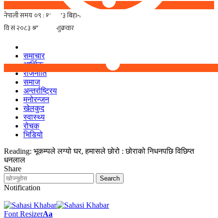
समाचार
आर्थिक
राजनीति
समाज
अन्तर्राष्ट्रिय
मनोरन्जन
खेलकुद
स्वास्थ्य
रोचक
भिडियो
Reading:
भूकम्पले लग्यो घर, हमासले छोरो : छोराको निधनपछि विछिप्त
धनलाल
Share
Notification
Font Resizer
Aa