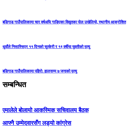
बडिगाड गाउँपालिकामा चार वर्षअघि गाडिएका विद्युतका पोल उखेलियो, स्थानीय आक्रोशित
धुवाँले निसास्सिएर ११ दिनको सुत्केरी र १९ वर्षीया युवतीको मृत्यु
बडिगाड गाउँपालिकामा पहिरो: हालसम्म ७ जनाको मृत्यु
सम्बन्धित
एमालेले बोलायो आकस्मिक सचिवालय बैठक
आफ्नै उम्मेदवारसँग लड्यो कांग्रेस