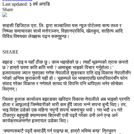
Last updated: ३ वर्ष अगाडि
Share
साहसी डिजिटल प्रा. लि. द्वारा सञ्चालित यस न्यूज पोर्टलमा सत्य तथ्य र
निष्पक्ष समाचारका साथै मनोरञ्जन, विज्ञानप्रविधि, खेलकुद, साहित्य आदि
विविध विषयका लेखहरू पढ्न सक्नुहुन्छ।
SHARE
बझाङ : ‘दाइ म यहाँ ठीक छु। काम भइरहेको छ। त्यहाँ भूकम्पको त्रास कस्तो
छ ? हाम्रो घरमा कति क्षति भयो ? आमाबुबा भाइको विचार गर्नुहोला।’
इजरायलमा ज्यान गुमाएका गणेश नेपालीले शुक्रबार राति दाइ विकास नेपालीसँग
गरेको अन्तिम कुराकानी यही हो। भूकम्पले घर भत्काएपछि घरपरिवारसँग फोन
संवाद गरेका विकास र गणेशले सायद यो विपत्ति पनि थपिएला भनेर सोचेका
थिएनन्।
जिल्ला हुलाक कार्यालय बझाङका खरिदार विकास नेपालीले अब भाइको प्रगति
होला र आफूलाई जिम्मेवारीको भारी कम हुँदै जाला भन्ने सपना बुन्दै थिए। तर,
भाइ विदेश उडेको एक महिना नपुग्दै सपना चक्नाचुर भयो। गत भदौ २५ गते
टीकापुर बहुमुखी क्याम्पसमा बिएस्सी एजी पढ्दै गरेका उनी लर्न एन्ड अर्न
कार्यक्रमअन्तर्गत इजरायल उडेका थिए।
‘क्याम्पसबाटै पढ्दै कमाउँदै गर्न पाइन्छ बा, हाम्रो भविष्य बन्छ’ त्रिभुवन