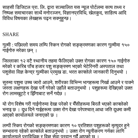
साहसी डिजिटल प्रा. लि. द्वारा सञ्चालित यस न्यूज पोर्टलमा सत्य तथ्य र
निष्पक्ष समाचारका साथै मनोरञ्जन, विज्ञानप्रविधि, खेलकुद, साहित्य आदि
विविध विषयका लेखहरू पढ्न सक्नुहुन्छ।
SHARE
गुल्मी : पछिल्लो समय लम्पि स्किन रोगको सङ्क्रमणका कारण गुल्मीमा १५०
गाईगोरु मरेका छन् ।
जिल्लाका १२ वटै स्थानीय तहमा फैलिएको उक्त रोगका कारण १५० गाईगोरु
मरेको र करिब पाँच हजार पशु सङ्क्रमण भएको भेटेरिनरी अस्पताल तथा
पशुसेवा विज्ञ केन्द्र गुल्मीका प्रमुख डा. भरत काफ्लेले जानकारी दिनुभयो ।
सुरुमा पशुमा उच्च ज्वरो आउने, शरीरका विभिन्न भागहरूमा गिर्खा आउने र पाक्ने
जस्ता लक्षणहरू देखा पर्ने गरेको उहाँले बताउनुभयो । पशुहरूमा देखिएको उक्त
रोग लामखुट्टे र झिँगाबाट सर्ने गर्दछ ।
यो रोग विशेष गरी गाईगोरुमा देखा परेको र भैँसीहरूमा बिरलै भएको काफ्लेको
भनाइ छ । दूध दिने गाईहरूमा उक्त रोग देखा परेपश्चात् आधा जति दूधमा कमी
आएको कार्यालयले जनाएको छ ।
लम्पी स्किप रोगको सङ्क्रमणका कारण १० प्रतिशत पशुहरूको मृत्युदर हुने
सम्भावना रहेको काफ्लेले बताउनुभयो । उक्त रोग न्यूनीकरण गर्नका लागि
कार्यालयले प्राविधिक र विज्ञ सेवा प्रदान गर्दै आएको छ ।