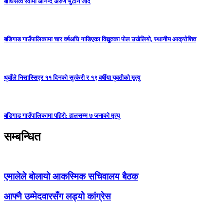
बोधिसत्व स्वामी आनन्द अरुण भुटान जादै
बडिगाड गाउँपालिकामा चार वर्षअघि गाडिएका विद्युतका पोल उखेलियो, स्थानीय आक्रोशित
धुवाँले निसास्सिएर ११ दिनको सुत्केरी र १९ वर्षीया युवतीको मृत्यु
बडिगाड गाउँपालिकामा पहिरो: हालसम्म ७ जनाको मृत्यु
सम्बन्धित
एमालेले बोलायो आकस्मिक सचिवालय बैठक
आफ्नै उम्मेदवारसँग लड्यो कांग्रेस