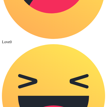
Love
0