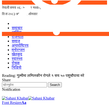
समाचार
आर्थिक
राजनीति
समाज
अन्तर्राष्ट्रिय
मनोरन्जन
खेलकुद
स्वास्थ्य
रोचक
भिडियो
Reading:
गुल्मीमा लम्पिस्कीन रोगले १ सय ५० पशुचौपाया मरे
Share
Notification
Font Resizer
Aa