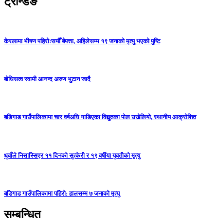
ट्रेन्डिङ
केरलामा भीषण पहिरोःसयौँ बेपत्ता, अहिलेसम्म १९ जनाको मृत्यु भएको पुष्टि
बोधिसत्व स्वामी आनन्द अरुण भुटान जादै
बडिगाड गाउँपालिकामा चार वर्षअघि गाडिएका विद्युतका पोल उखेलियो, स्थानीय आक्रोशित
धुवाँले निसास्सिएर ११ दिनको सुत्केरी र १९ वर्षीया युवतीको मृत्यु
बडिगाड गाउँपालिकामा पहिरो: हालसम्म ७ जनाको मृत्यु
सम्बन्धित