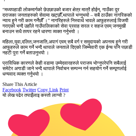
“मध्यपहाडी लोकमार्गको छेउछाउको बजार क्षेत्र मात्रै होईन्, गाउँका दुर
दराजका जनताहरुको सेवामा खट्छौँ,थापाले भन्नुभयो – सबै ठाउँका नागरिकको
न्याय हुने गरी काम गर्नेछौँ ।” नागरिहरुले निस्वार्थ भावले आफुहरुलाई विजयी
गराएको भन्दै उहाँले गाउँपालिकाको सेवा प्रवाह सरल र सहज एवम् जनमुखी
बनाउन सधै तत्पर रहने धारणा व्यक्त गर्नुभयो ।
महिला,युवा,दलित,जनजाति,अपागं एवम् सबै वर्ग र समुदायको अपनत्व हुने गरी
आफुहरुले काम गर्ने भन्दै थापाले जनताले दिएको जिम्मेवारी एक ईन्च पनि पछाडी
नहटी पुरा गर्ने बताउनुभयो ।
प्राविधिक कारणले केही वडामा उम्मेदवारहरुले पराजय भोग्नुपरेपनि सबैलाई
समेटेर अगाडी जाने भन्दै थापाले निर्वाचन सम्पन्न गर्न सहयोग गर्ने सम्पूणर्लाई
धन्यवाद व्यक्त गर्नुभयो ।
Share This Article
Facebook
Twitter
Copy Link
Print
यो लेख पढेर तपाइँलाइ कस्तो लाग्यो ?