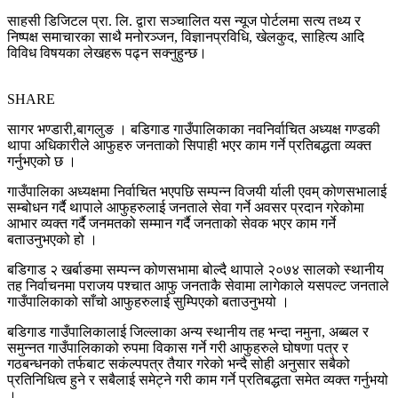
साहसी डिजिटल प्रा. लि. द्वारा सञ्चालित यस न्यूज पोर्टलमा सत्य तथ्य र
निष्पक्ष समाचारका साथै मनोरञ्जन, विज्ञानप्रविधि, खेलकुद, साहित्य आदि
विविध विषयका लेखहरू पढ्न सक्नुहुन्छ।
SHARE
सागर भण्डारी,बागलुङ । बडिगाड गाउँपालिकाका नवनिर्वाचित अध्यक्ष गण्डकी
थापा अधिकारीले आफुहरु जनताको सिपाही भएर काम गर्ने प्रतिबद्धता व्यक्त
गर्नुभएको छ ।
गाउँपालिका अध्यक्षमा निर्वाचित भएपछि सम्पन्न विजयी र्याली एवम् कोणसभालाई
सम्बोधन गर्दै थापाले आफुहरुलाई जनताले सेवा गर्ने अवसर प्रदान गरेकोमा
आभार व्यक्त गर्दै जनमतको सम्मान गर्दै जनताको सेवक भएर काम गर्ने
बताउनुभएको हो ।
बडिगाड २ खर्बाङमा सम्पन्न कोणसभामा बोल्दै थापाले २०७४ सालको स्थानीय
तह निर्वाचनमा पराजय पश्चात आफु जनताकै सेवामा लागेकाले यसपल्ट जनताले
गाउँपालिकाको साँचो आफुहरुलाई सुम्पिएको बताउनुभयो ।
बडिगाड गाउँपालिकालाई जिल्लाका अन्य स्थानीय तह भन्दा नमुना, अब्बल र
समुन्नत गाउँपालिकाको रुपमा विकास गर्ने गरी आफुहरुले घोषणा पत्र र
गठबन्धनको तर्फबाट सकंल्पपत्र तैयार गरेको भन्दै सोही अनुसार सबैको
प्रतिनिधित्व हुने र सबैलाई समेट्ने गरी काम गर्ने प्रतिबद्धता समेत व्यक्त गर्नुभयो
।