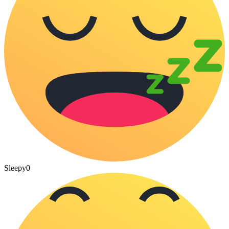
Sleepy
0