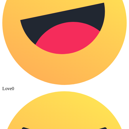
Love
0