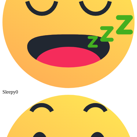
Sleepy
0