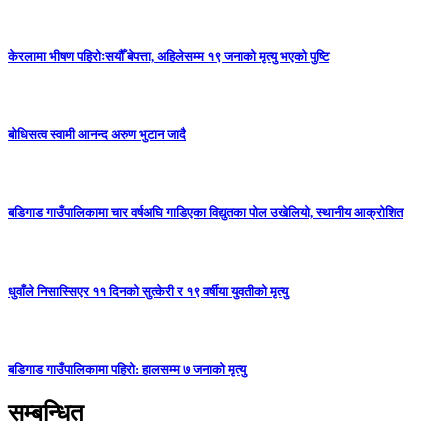
केरलामा भीषण पहिरोःसयौँ बेपत्ता, अहिलेसम्म १९ जनाको मृत्यु भएको पुष्टि
बोधिसत्व स्वामी आनन्द अरुण भुटान जादै
बडिगाड गाउँपालिकामा चार वर्षअघि गाडिएका विद्युतका पोल उखेलियो, स्थानीय आक्रोशित
धुवाँले निसास्सिएर ११ दिनको सुत्केरी र १९ वर्षीया युवतीको मृत्यु
बडिगाड गाउँपालिकामा पहिरो: हालसम्म ७ जनाको मृत्यु
सम्बन्धित