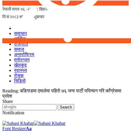
समाचार
आर्थिक
राजनीति
समाज
अन्तर्राष्ट्रिय
मनोरन्जन
खेलकुद
स्वास्थ्य
रोचक
भिडियो
Reading:
बडिगाडमा एमालेमा पहिरो ७६ जना पार्टी परित्याग गरि काँग्रेसमा
प्रवेश
Share
Notification
Font Resizer
Aa