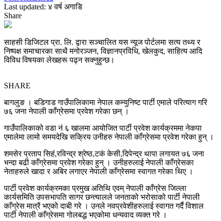
Last updated: ४ वर्ष अगाडि
Share
साहसी डिजिटल प्रा. लि. द्वारा सञ्चालित यस न्यूज पोर्टलमा सत्य तथ्य र
निष्पक्ष समाचारका साथै मनोरञ्जन, विज्ञानप्रविधि, खेलकुद, साहित्य आदि
विविध विषयका लेखहरू पढ्न सक्नुहुन्छ।
SHARE
बागलुङ । बडिगाड गाउँपालिकामा नेपाल कम्युनिष्ट पार्टी एमाले परित्याग गरि
७६ जना नेपाली काँग्रेसमा प्रवेश गरेका छन् ।
गाउँपालिकाको वडा नं ६ खालमा आयोजित पार्टी प्रवेश कार्यक्रममा नेकपा
एमालेमा लामो समयदेखि सक्रिय उनीहरु नेपाली काँग्रेसमा प्रवेश गरेका हुन् ।
शमसेर प्रताप सिहं,रविन्द्र श्रेष्ठ,टकं केसी,दिपेन्द्र थापा लगायत ७६ जना
भन्दा बढी काँग्रेसमा प्रवेश गरेका हुन् । उनीहरुलाई नेपाली काँग्रेसका
नेताहरुले खादा र अबिर लगाएर नेपाली काँग्रेसमा स्वागत गरेका थिए ।
पार्टी प्रवेश कार्यक्रमका प्रमुख अतिथि एवम् नेपाली काँग्रेस जिल्ला
कार्यसमिति उपसभापति सागर छन्त्यालले जनताको भरोसाको पार्टी नेपाली
काँग्रेस मात्रै भएको दाबी गरे । उनले नवप्रवेशीहरुलाई स्वागत गर्दै विशाल
पार्टी नेपाली काँग्रेसमा गोलबद्ध भएकोमा धन्यवाद व्यक्त गरे ।