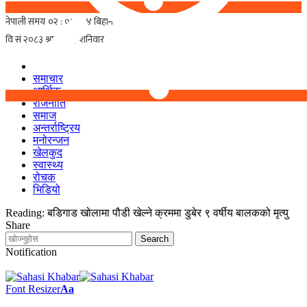
समाचार
आर्थिक
राजनीति
समाज
अन्तर्राष्ट्रिय
मनोरन्जन
खेलकुद
स्वास्थ्य
रोचक
भिडियो
Reading:
बडिगाड खोलामा पौडी खेल्ने क्रममा डुबेर ९ वर्षीय बालकको मृत्यु
Share
Notification
Font Resizer
Aa