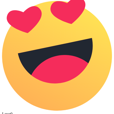
Love
0