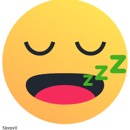
Sleepy
0