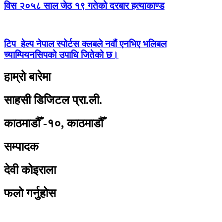
विस २०५८ साल जेठ १९ गतेको दरबार हत्याकाण्ड
टिप हेल्प नेपाल स्पोर्टस क्लबले नवौं एनभिए भलिबल
च्याम्पियनसिपको उपाधि जितेको छ।
हाम्रो बारेमा
साहसी डिजिटल प्रा.ली.
काठमाडौँ -१०, काठमाडौँ
सम्पादक
देवी कोइराला
फलो गर्नुहोस