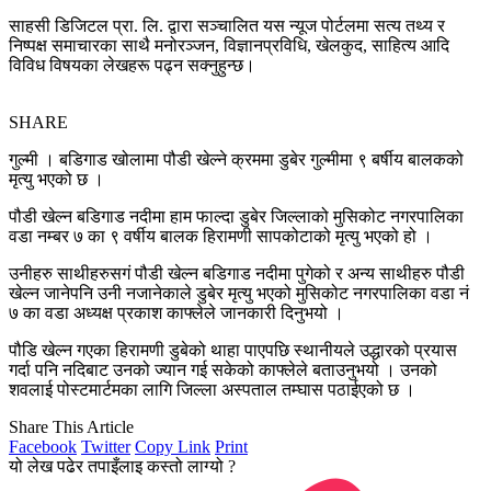
साहसी डिजिटल प्रा. लि. द्वारा सञ्चालित यस न्यूज पोर्टलमा सत्य तथ्य र
निष्पक्ष समाचारका साथै मनोरञ्जन, विज्ञानप्रविधि, खेलकुद, साहित्य आदि
विविध विषयका लेखहरू पढ्न सक्नुहुन्छ।
SHARE
गुल्मी । बडिगाड खोलामा पौडी खेल्ने क्रममा डुबेर गुल्मीमा ९ बर्षीय बालकको
मृत्यु भएको छ ।
पौडी खेल्न बडिगाड नदीमा हाम फाल्दा डुबेर जिल्लाको मुसिकोट नगरपालिका
वडा नम्बर ७ का ९ वर्षीय बालक हिरामणी सापकोटाको मृत्यु भएको हो ।
उनीहरु साथीहरुसगं पौडी खेल्न बडिगाड नदीमा पुगेको र अन्य साथीहरु पौडी
खेल्न जानेपनि उनी नजानेकाले डुबेर मृत्यु भएको मुसिकोट नगरपालिका वडा नं
७ का वडा अध्यक्ष प्रकाश काफ्लेले जानकारी दिनुभयो ।
पौडि खेल्न गएका हिरामणी डुबेको थाहा पाएपछि स्थानीयले उद्धारको प्रयास
गर्दा पनि नदिबाट उनको ज्यान गई सकेको काफ्लेले बताउनुभयो । उनको
शवलाई पोस्टमार्टमका लागि जिल्ला अस्पताल तम्घास पठाईएको छ ।
Share This Article
Facebook
Twitter
Copy Link
Print
यो लेख पढेर तपाइँलाइ कस्तो लाग्यो ?