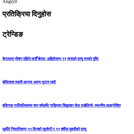
Angry
0
प्रतिक्रिया दिनुहोस
ट्रेन्डिङ
केरलामा भीषण पहिरोःसयौँ बेपत्ता, अहिलेसम्म १९ जनाको मृत्यु भएको पुष्टि
बोधिसत्व स्वामी आनन्द अरुण भुटान जादै
बडिगाड गाउँपालिकामा चार वर्षअघि गाडिएका विद्युतका पोल उखेलियो, स्थानीय आक्रोशित
धुवाँले निसास्सिएर ११ दिनको सुत्केरी र १९ वर्षीया युवतीको मृत्यु