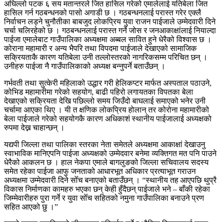
अघिल्लो पटक ६ सय मतान्तरले जित हासिल गरेको एमालेलाई यतिबेला जित
हासिल गर्न गठबन्धनको पासो अगाडी छ । गठबन्धनलाई परास्त गरेर एक्लै
निर्वाचन लड्ने चुनौतीका बाबजुद लोकप्रिय युवा राजन पाईजाले उम्मेदवारी दिने
चर्चा चलिरहेको छ । गठबन्धनलाई परास्त गर्ने जोस र जनआकाक्षांलाई नियाल्दा
पाईजा एमालेबाट गाउँपालिका अध्यक्षमा अब्बल सावित हुने धेरैको विश्वास छ ।
कोराना महामारी र अन्य भैपरि तथा विपदमा पाईजाले देखाएको सामाजिक
सक्रियताकै कारण यतिबेला उनी तल्लोस्तरको नागरिकसम्म परिचित छन् ।
उनीहरु पाईजा नै गाउँपालिकाको अध्यक्ष बन्नुपर्ने बताउँछन् ।
गर्भवती तथा सुत्केरी महिलाको उद्धार गरी हेलिकप्टर मार्फत अस्पताल पठाउने,
कोभिड महामारीमा गरेको सहयोग, बाढी पहिरो लगायतका विपतका बेला
देखाएको सक्रियता देखि पछिल्लो समय जिउँदो बाघलाई समाएको भनेर उनी
चर्चामा आएका थिए । यी त क्षणिक लोकप्रिय होलान् तर कोरोना महामारीको
बेला पाईजाले गरेको सहयोगकै कारण अधिकाशं स्थानीय पाईजालाई अध्यक्षको
रुपमा देख्न चाहान्छन् ।
यद्यपी जिल्ला तथा पालिका स्तरका नेता समेतले अध्यक्षमा आकाक्षां देखाउनु
स्वाभाविक मानिएपनि पाईजा अध्यक्षको उम्मेदवार बनेमा व्यक्तिगत मत पनि पाउने
धेरैको आकलन छ । हाल नेकपा एमाले बागलुङको जिल्ला सचिवालय सदस्य
समेत रहेका पाईजा आफु जनताको आधारभूत अधिकार प्रत्याभूत गराउन
अध्यक्षमा उम्मेदवारी दिने सोँच बनाएको बताउँछन् । “स्थानीय तह आएपछि थुप्रै
विकास निर्माणका कामहरु भएका छन् केही हुँदैछन् पाईजाले भने – बाँकी रहेका
जिम्मेवारीहरु पुरा गर्ने र युवा सोँच सहितको नमुना गाउँपालिका बनाउने प्रण
सहित आएको छु ।”