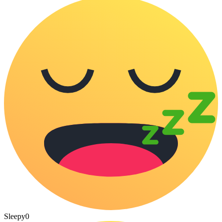
Sleepy
0