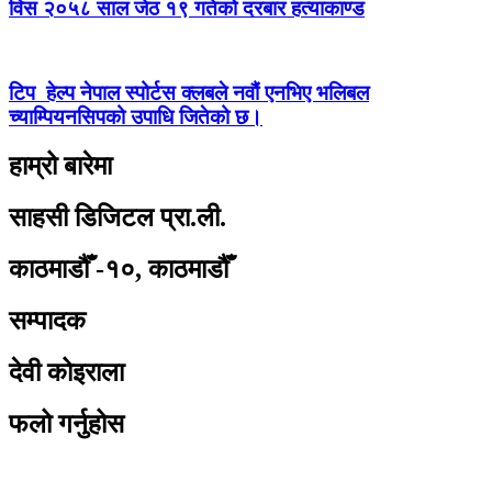
विस २०५८ साल जेठ १९ गतेको दरबार हत्याकाण्ड
टिप हेल्प नेपाल स्पोर्टस क्लबले नवौं एनभिए भलिबल
च्याम्पियनसिपको उपाधि जितेको छ।
हाम्रो बारेमा
साहसी डिजिटल प्रा.ली.
काठमाडौँ -१०, काठमाडौँ
सम्पादक
देवी कोइराला
फलो गर्नुहोस