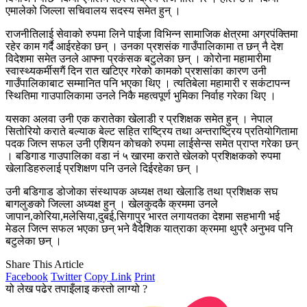
एमालेको जिल्ला सचिवालय सदस्य समेत हुन् ।
राजनीतिलाई सेवाको रुपमा लिने पाईजा विभिन्न सामाजिक क्षेत्रमा अग्रपंक्तिमा
रहेर काम गर्दै आईरहेका छन् । उनका प्रशसंक गाउँपालिकामा त छन् नै देश
विदेशमा समेत उनले आफ्ना प्रकंसक बटुलेका छन् । कोरोना महामारीमा
स्वास्थ्यकर्मीसगैं दिन रात खटिएर गरेको कामको प्रशसांका कारण उनी
गाउँपालिकाबाट सम्मानित पनि भएका थिए । त्यतिबेला महामारी र सकंटापन्न
स्थितिमा गाउपालिकामा उनले निकै महत्वपूर्ण भुमिका निर्वाह गरेका थिए ।
यसका अलवा उनी एक करातेका खेलाडी र प्रशिक्षक समेत हुन् । नेपाल
सितोरियो कराते बल्याक बेल्ट सहित राष्ट्रिय तथा अन्तराष्ट्रिय प्रतियोगितामा
पदक जित्न सफल उनी एशियन कोचको रुपमा लाईसेन्स समेत प्राप्त गरेका छन्
। बडिगाड गाउपालिका वडा नं ५ खारमा कराते खेलको प्रशिक्षकको रुपमा
खेलाडिहरुलाई प्रशिक्षण पनि उनले दिईरहेका छन् ।
उनी बडिगाड डोजोका संस्थापक अध्यक्ष तथा खेलाडि तथा प्रशिक्षक सघ
बागलुङको जिल्ला अध्यक्ष हुन् । खेलकुदकै क्रममा उनले
जापान,कोरिया,मलेसिया,दुबई,सिगापुर भारत लगायतका देशमा सहभागी भई
मेडल जित्न सफल भएका छन् भने वैदेशिक यात्राका क्रममा थुप्रै अनुभव पनि
बटुलेका छन् ।
Share This Article
Facebook
Twitter
Copy Link
Print
यो लेख पढेर तपाइँलाइ कस्तो लाग्यो ?