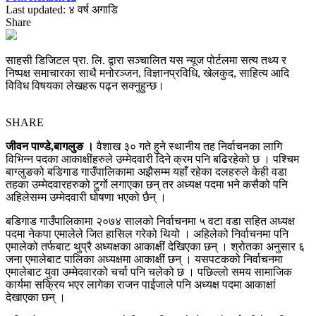
Last updated: ४ वर्ष अगाडि
Share
साहसी डिजिटल प्रा. लि. द्वारा सञ्चालित यस न्यूज पोर्टलमा सत्य तथ्य र
निष्पक्ष समाचारका साथै मनोरञ्जन, विज्ञानप्रविधि, खेलकुद, साहित्य आदि
विविध विषयका लेखहरू पढ्न सक्नुहुन्छ।
SHARE
जीवन पाण्डे,बागलुङ ।
वैशाख ३० गते हुने स्थानीय तह निर्वाचनका लागि
विभिन्न पदका आकाक्षींहरुले उम्मेदवारी दिने क्रम पनि बढिरहेको छ । पश्चिम
बाग्लुङको बडिगाड गाउँपालिकामा अझैसम्म यहाँ रहेका दलहरुले केही वडा
तहका उम्मेदवारहरुको टुगों लगाएका छन् तर अध्यक्ष पदमा भने कसैको पनि
अहिलेसम्म उम्मेदवारी घोषणा भएको छैन् ।
बडिगाड गाउँपालिकामा २०७४ सालको निर्वाचनमा ५ वटा वडा सहित अध्यक्ष
पदमा नेकपा एमालेले जित हासिल गरेको थियो । अहिलेको निर्वाचनमा पनि
एमालेको तर्फबाट थुप्रै अध्यक्षका आकाक्षीं देखिएका छन् । श्रोतका अनुसार ६
जना एमालेबाट पालिका अध्यक्षमा आकाक्षीं छन् । यसपटकको निर्वाचनमा
एमालेबाट युवा उम्मेदवारको चर्चा पनि चलेको छ । पछिल्लो समय सामाजिक
कार्यमा सक्रिय भएर लागेका राजन पाईजाले पनि अध्यक्ष पदमा आकाक्षां
देखाएका छन् ।