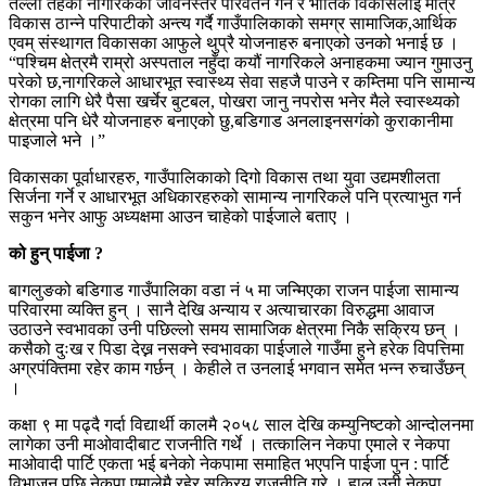
तल्लो तहका नागरिकको जीवनस्तर परिवर्तन गर्ने र भौतिक विकासलाई मात्र
विकास ठान्ने परिपाटीको अन्त्य गर्दै गाउँपालिकाको समग्र सामाजिक,आर्थिक
एवम् संस्थागत विकासका आफुले थुप्रै योजनाहरु बनाएको उनको भनाई छ ।
“पश्चिम क्षेत्रमै राम्रो अस्पताल नहुँदा कयौं नागरिकले अनाहकमा ज्यान गुमाउनु
परेको छ,नागरिकले आधारभूत स्वास्थ्य सेवा सहजै पाउने र कम्तिमा पनि सामान्य
रोगका लागि धेरै पैसा खर्चेर बुटबल, पोखरा जानु नपरोस भनेर मैले स्वास्थ्यको
क्षेत्रमा पनि धेरै योजनाहरु बनाएको छु,बडिगाड अनलाइनसगंको कुराकानीमा
पाइजाले भने ।”
विकासका पूर्वाधारहरु, गाउँपालिकाको दिगो विकास तथा युवा उद्यमशीलता
सिर्जना गर्ने र आधारभूत अधिकारहरुको सामान्य नागरिकले पनि प्रत्याभुत गर्न
सकुन भनेर आफु अध्यक्षमा आउन चाहेको पाईजाले बताए ।
को हुन् पाईजा ?
बागलुङको बडिगाड गाउँपालिका वडा नं ५ मा जन्मिएका राजन पाईजा सामान्य
परिवारमा व्यक्ति हुन् । सानै देखि अन्याय र अत्याचारका विरुद्धमा आवाज
उठाउने स्वभावका उनी पछिल्लो समय सामाजिक क्षेत्रमा निकै सक्रिय छन् ।
कसैको दुःख र पिडा देख्न नसक्ने स्वभावका पाईजाले गाउँमा हुने हरेक विपत्तिमा
अग्रपंक्तिमा रहेर काम गर्छन् । केहीले त उनलाई भगवान समेत भन्न रुचाउँछन्
।
कक्षा ९ मा पढ्दै गर्दा विद्यार्थी कालमै २०५८ साल देखि कम्युनिष्टको आन्दोलनमा
लागेका उनी माओवादीबाट राजनीति गर्थे । तत्कालिन नेकपा एमाले र नेकपा
माओवादी पार्टि एकता भई बनेको नेकपामा समाहित भएपनि पाईजा पुन : पार्टि
विभाजन पछि नेकपा एमालेमै रहेर सक्रिय राजनीति गरे । हाल उनी नेकपा