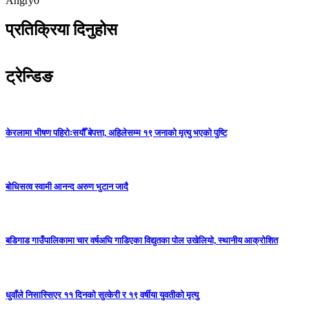
Angry
0
प्रतिक्रिया दिनुहोस
ट्रेन्डिङ
केरलामा भीषण पहिरोःसयौँ बेपत्ता, अहिलेसम्म १९ जनाको मृत्यु भएको पुष्टि
बोधिसत्व स्वामी आनन्द अरुण भुटान जादै
बडिगाड गाउँपालिकामा चार वर्षअघि गाडिएका विद्युतका पोल उखेलियो, स्थानीय आक्रोशित
धुवाँले निसास्सिएर ११ दिनको सुत्केरी र १९ वर्षीया युवतीको मृत्यु