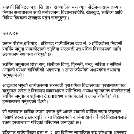
साहसी डिजिटल प्रा. लि. द्वारा सञ्चालित यस न्यूज पोर्टलमा सत्य तथ्य र
निष्पक्ष समाचारका साथै मनोरञ्जन, विज्ञानप्रविधि, खेलकुद, साहित्य आदि
विविध विषयका लेखहरू पढ्न सक्नुहुन्छ।
SHARE
कमल पौडेल,बडिगाड : बडिगाड गाउँपालिका वडा नं. २ हाँडिखोला निवासी
स्वर्गिय जमुना सापकोटाको स्मृतिमा सरस्वती प्राथमिक विद्यालयको लागि
अक्षयकोष स्थापना गरिएको छ।
स्वर्गिय जमुनाका छोरा रामु, छोरीहरु विष्णु, प्रिन्सी, मन्जु, सरिता र सृष्टिले
आमाको प्रथम वार्षिकीको अवसरमा १ लाख रुपैयाँको अक्षयकोष स्थापना
गर्नुभएको हो।
आइतवार भएको कार्यक्रममा सरस्वती प्राथमिक विद्यालयका प्रधानाध्यापक
यादुलाल खरेल र विद्यालय व्यवस्थापन समितिका अध्यक्ष चुमाकान्त पोखरेललाई
स्वर्गिय जमुनाका श्रीमान् टेकनारायण सापकोटाले १ लाख रुपैयाँको चेक
हस्तान्तरण गर्नुभएको थियो।
सो रकमबाट वार्षिक रुपमा प्राप्त हुने आउने रकमले वार्षिक रुपमा जेहन्दार
विद्यार्थीहरुलाई छात्रवृत्ति तथा विद्यालयको कार्यमा खर्च गर्ने गरि विद्यालयलाई
रकम हस्तान्तरण गरिएको परिवारले जनाएको छ।
बडिगाड गाउँपालिका वडा नं. २, का विभिन्न सामाजिक संघ संस्थामा अग्रसर