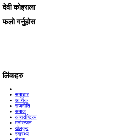
देवी कोइराला
फलो गर्नुहोस
लिंकहरु
समाचार
आर्थिक
राजनीति
समाज
अन्तर्राष्ट्रिय
मनोरन्जन
खेलकुद
स्वास्थ्य
रोचक