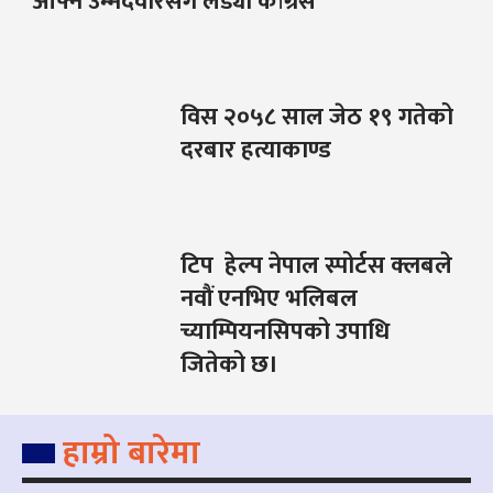
आफ्नै उम्मेदवारसँग लड्यो कांग्रेस
विस २०५८ साल जेठ १९ गतेको
दरबार हत्याकाण्ड
टिप हेल्प नेपाल स्पोर्टस क्लबले
नवौं एनभिए भलिबल
च्याम्पियनसिपको उपाधि
जितेको छ।
हाम्रो बारेमा