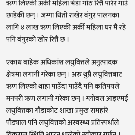
ऋण लिएकी अर्की महिला भेंडा गोठ रित्तै पारेर गाउँ
छाडेकी छन् । जग्गा धितो राखेर बंगुर पालनका
लागि ४ लाख ऋण लिएकी अर्की महिला घर मै रहे
पनि बंगुरको खोर रित्तै छ ।
एकाध बाहेक अधिकांश लघुवित्तले अनुत्पादक
क्षेत्रमा लगानी गरेका छन् । अरु थुप्रै लघुवित्तबाट
ऋण लिएको थाहा पाउँदा पाउँदै पनि कतिपयले
मनपरी ऋण लगानी गरेका छन् । ग्लोबल आइएमई
लघुवित्तका गौडाकोट शाखा प्रमुख रामहरि
पौड्याल पनि लघुवित्तको अस्वस्थ्य प्रतिस्पर्धाले
विकराल स्थिति आउन थालेको स्वीकार गर्छन् ।