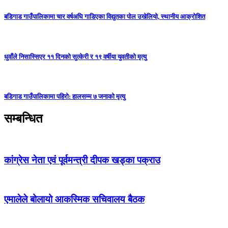
बडिगाड गाउँपालिकामा चार वर्षअघि गाडिएका विद्युतका पोल उखेलियो, स्थानीय आक्रोशित
धुवाँले निसास्सिएर ११ दिनको सुत्केरी र १९ वर्षीया युवतीको मृत्यु
बडिगाड गाउँपालिकामा पहिरो: हालसम्म ७ जनाको मृत्यु
सम्बन्धित
कांग्रेस नेता एवं पूर्वमन्त्री दीपक खड्का पक्राउ
एमालेले बोलायो आकस्मिक सचिवालय बैठक