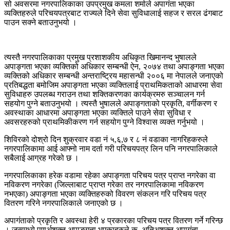
सो अवसरमा नगरपालिकाका उपप्रमुख कमला शर्माले अपागंता भएका
व्यक्तिहरुले परिचयपत्रबाट राज्यले दिने सेवा सुविधालाई सहज र सरल ढंगबाट
पाउन सक्ने बताउनुभयो ।
त्यस्तै नगरपालिकाका प्रमुख प्रशाशकीय अधिकृत खिमानन्द भुषालले
अपाङ्गता भएका व्यक्तिको अधिकार सम्बन्धी ऐन, २०७४ तथा अपाङ्गता भएका
व्यक्तिको अधिकार सम्बन्धी अन्तराष्ट्रिय महासन्धी २००६ मा नेपालले जनाएको
प्रतिबद्धता बमोजिम अपाङ्गता भएका व्यक्तिलाई प्राथमिकताको आधारमा सेवा
सुविधाहरु उपलब्ध गराउन तथा शक्तिकरणका कार्यक्रमरु सञ्चालन गर्न
सहयोग पुग्ने बताउनुभयो । त्यस्तै भुषालले अपाङ्गताको प्रकृति, वर्गीकरण र
अवस्थाका आधारमा अपाङ्गता भएका व्यक्तिले पाउने सेवा सुविधा र
अवसरहरुको प्राथमिकीकरण गर्न सहयोग पुग्ने विश्वास व्यक्त गर्नुभयो ।
शिविरको दोश्रो दिन शुक्रवार वडा नं ५,६,७ र ८ नं वडाका नागरिहकरुले
नगरपालिकामा आई आफ्नो नाम दर्ता गरी परिचयपत्र लिन पनि नगरपालिकाले
सबैलाई आग्रह गरेको छ ।
नगरपालिकाका हरेक वडामा रहेका अपाङ्गता परिचय पत्र प्राप्त नगरेका वा
नविकरण नगरेका (जिल्लाबाट प्राप्त गरेका तर नगरपालिकामा नविकरण
नभएका) अपाङ्गता भएका व्यक्तिहरुको विवरण संकलन गरि परिचय पत्र
वितरण गरिने नगरपालिकाले जनाएको छ ।
अपागंताको प्रकृति र अवस्था हेरी ४ प्रकारका परिचय पत्र वितरण गर्ने गरिन्छ
। जसमध्ये पूणर्अशक्त अपाङ्गता भएकाहरुले क, अतिअशक्त अपागंता