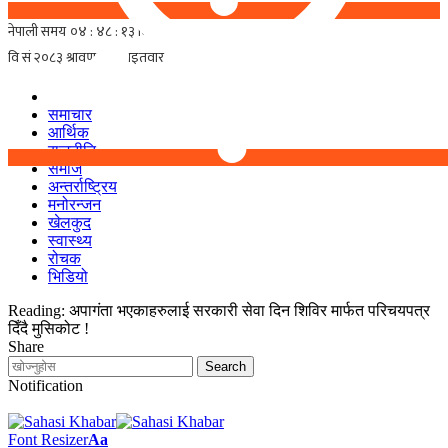
समाचार
आर्थिक
राजनीति
समाज
अन्तर्राष्ट्रिय
मनोरन्जन
खेलकुद
स्वास्थ्य
रोचक
भिडियो
Reading:
अपागंता भएकाहरुलाई सरकारी सेवा दिन शिविर मार्फत परिचयपत्र
दिँदै मुसिकोट !
Share
Notification
Font Resizer
Aa