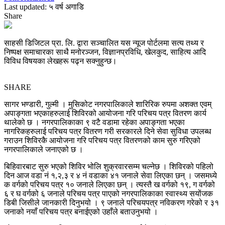
Last updated: ५ वर्ष अगाडि
Share
साहसी डिजिटल प्रा. लि. द्वारा सञ्चालित यस न्यूज पोर्टलमा सत्य तथ्य र
निष्पक्ष समाचारका साथै मनोरञ्जन, विज्ञानप्रविधि, खेलकुद, साहित्य आदि
विविध विषयका लेखहरू पढ्न सक्नुहुन्छ।
SHARE
सागर भण्डारी, गुल्मी । मुसिकोट नगरपालिकाले शारिरिक रुपमा अशक्त एवम्
अपाङ्गता भएकाहरुलाई शिविरको आयोजना गरि परिचय पत्र वितरण कार्य
थालेको छ । नगरपालिकाका ९ वटै वडामा रहेका अपाङ्गता भएका
नागरिकहरुलाई परिचय पत्र वितरण गरी सरकारले दिने सेवा सुविधा उपलब्ध
गराउन शिविरकै आयोजना गरि परिचय पत्र वितरणको काम सुरु गरिएको
नगरपालिकाले जनाएको छ ।
बिहिवारबाट सुरु भएको शिविर भोलि शुक्रवारसम्म चल्नेछ । शिविरको पहिलो
दिन आज वडा नं १,२,३ र ४ नं वडाका ४१ जनाले सेवा लिएका छन् । जसमध्ये
क वर्गको परिचय पत्र १० जनाले लिएका छन् । त्यस्तै ख वर्गको १९, ग वर्गको
६ र घ वर्गको ६ जनाले परिचय पत्र पाएको नगरपालिकाका स्वास्थ्य सयोंजक
डिबी जिसीले जानकारी दिनुभयो । ९ जनाले परिचयपत्र नविकरण गरेको र ३१
जनाको नयाँ परिचय पत्र बनाईएको उहाँले बताउनुभयो ।