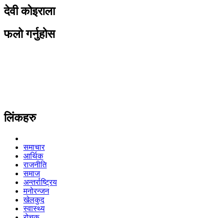
देवी कोइराला
फलो गर्नुहोस
लिंकहरु
समाचार
आर्थिक
राजनीति
समाज
अन्तर्राष्ट्रिय
मनोरन्जन
खेलकुद
स्वास्थ्य
रोचक