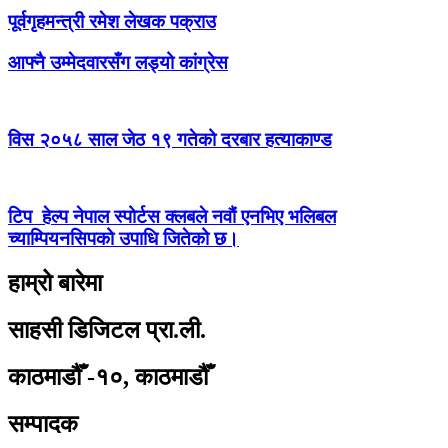
पूर्वगृहमन्त्री रमेश लेखक पक्राउ
आफ्नै उम्मेदवारसँग लड्यो कांग्रेस
विस २०५८ साल जेठ १९ गतेको दरबार हत्याकाण्ड
टिप हेल्प नेपाल स्पोर्टस क्लबले नवौं एनभिए भलिबल
च्याम्पियनसिपको उपाधि जितेको छ।
हाम्रो बारेमा
साहसी डिजिटल प्रा.ली.
काठमाडौँ -१०, काठमाडौँ
सम्पादक