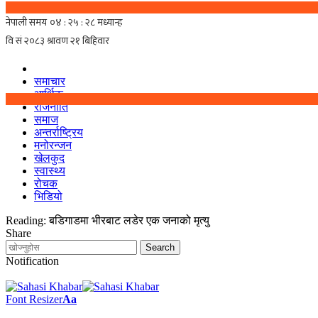
समाचार
आर्थिक
राजनीति
समाज
अन्तर्राष्ट्रिय
मनोरन्जन
खेलकुद
स्वास्थ्य
रोचक
भिडियो
Reading:
बडिगाडमा भीरबाट लडेर एक जनाको मृत्यु
Share
Notification
Font Resizer
Aa