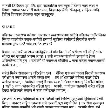
साहसी डिजिटल प्रा. लि. द्वारा सञ्चालित यस न्यूज पोर्टलमा सत्य तथ्य र
निष्पक्ष समाचारका साथै मनोरञ्जन, विज्ञानप्रविधि, खेलकुद, साहित्य आदि
विविध विषयका लेखहरू पढ्न सक्नुहुन्छ।
SHARE
बडिगाड : स्वास्थ्य परीक्षण, उपचार र व्यवस्थापनमा खटिने बडिगाड गाउँपालिका
स्थित ग्वालीचौर स्वास्थ्यचौकी इन्चार्ज सुशीला रेश्मीलाई बिरामीले उनकै
कोठामा पुगेर उल्टै सोध्छन्, ‘डाक्टर खै
शिक्षक, कर्मचारी वा अन्य जानेबुझेकाले पनि बिरामीको परीक्षण गर्ने को हो भनेर
सोध्दा भने उनलाई अचम्म लाग्छ । उनी स्वास्थ्यचौकीको इन्चार्ज र हेल्थ
असिस्टेन्ट पनि हुन् । उनीसँगै यो स्वास्थ्य चौकीमा ८ जना महिला स्वास्थ्यकर्मी
कार्यरत छन् ।
सबैले मिलेर सेवाप्रवाह गरिरहेका छन् । दैनिक एक सय जस्तो बिरामी स्वास्थ्य
परीक्षण र उपचारमा आउने गरेका छन् । तर अधिकांशले महिला मात्रै देखेर
अनौठो मान्छन् । ‘कतिले मलाई नै स्वास्थ्यकर्मी छैनन् र भन्छन्,’ रेश्मीले भनिन्
। यहाँ ३ जना अहेवसमेत महिला छन् । अनमी, कार्यालय सहयोगी समेत महिला
देख्दा कतिपयले सेवामा नै शंका गर्ने उनले बताइन् ।
एकजना डाक्टर सहितको दरबन्दी रहेको यहाँ निमित्त प्रमुखको भूमिकामा रेश्मी
छिन् । डाक्टर सहित दशजना बढी दरबन्दी पूरा भएको छैन । तर सेवा प्रवाहमा
महिला स्वास्थ्यकर्मीले भने राम्रो व्यवस्थापन गरेका छन् । प्रसूति सेवा, गर्भ