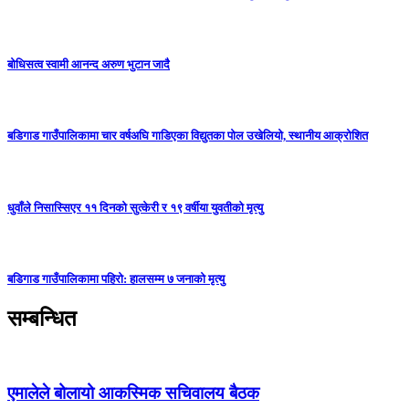
बोधिसत्व स्वामी आनन्द अरुण भुटान जादै
बडिगाड गाउँपालिकामा चार वर्षअघि गाडिएका विद्युतका पोल उखेलियो, स्थानीय आक्रोशित
धुवाँले निसास्सिएर ११ दिनको सुत्केरी र १९ वर्षीया युवतीको मृत्यु
बडिगाड गाउँपालिकामा पहिरो: हालसम्म ७ जनाको मृत्यु
सम्बन्धित
एमालेले बोलायो आकस्मिक सचिवालय बैठक