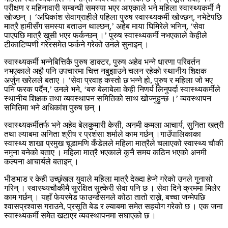
परीक्षण र महिनावारी सम्बन्धी समस्या भएर आएकाले भने महिला स्वास्थ्यकर्मी नै
खोज्छन् । ‘अधिकांश सेवाग्राहीले पहिला पुरुष स्वास्थ्यकर्मी खोज्छन्, नभेटेपछि
मात्रै हामीसँग समस्या बताउन थाल्छन्,’ अहेब माया घिमिरेले भनिन्, ‘सेवा
पाएपछि मात्रै खुसी भएर फर्कन्छन् ।’ पुरुष स्वास्थ्यकर्मी नभएकाले केहीले
टीकाटिप्पणी गरेरसमेत फर्कने गरेको उनले सुनाइन् ।
स्वास्थ्यकर्मी भन्नेबित्तिकै पुरुष डाक्टर, पुरुष अहेव भन्ने धारणा परिवर्तन
नभएकाले अझै पनि उपचारमा चित्त नबुझाउने चलन रहेको स्थानीय शिक्षक
अर्जुन खरेलले बताए । ‘सेवा प्रवाह कस्तो छ भन्ने हो, पुरुष र महिला जो भए
पनि फरक पर्दैन,’ उनले भने, ‘बरु बेलाबेला केही निणर्य लिनुपर्दा स्वास्थ्यकर्मीले
स्थानीय शिक्षक तथा व्यवस्थापन समितिको साथ खोज्नुहुन्छ ।’ व्यवस्थापन
समितिमा भने अधिकांश पुरुष छन् ।
स्वास्थ्यकर्मीतर्फ भने अहेव बेलकुमारी केसी, अनमी कमला आचार्य, सुनिता खत्री
तथा ल्याबमा अनिता श्रीष र प्रशंसा शर्माले काम गर्छन् ।गाउँपालिकाका
स्वास्थ्य शाखा प्रमुख चूडामणि कँडेलले महिला मात्रैले चलाएको स्वास्थ्य चौकी
नमुना बनेको बताए । महिला मात्रै भएकाले कुनै समय कठिन भएको अनमी
कल्पना आचार्यले बताइन् ।
भीडभाड र केही उच्छृंखल युवाले महिला मात्रै देख्दा हेप्ने गरेको उनले गुनासो
गरिन् । स्वास्थ्यचौकीमै सुरक्षित सुत्केरी सेवा पनि छ । सेवा दिने क्रममा मिलेर
काम गर्छन् । यहाँ फेयरमेड फाउन्डेसनले कोठा तातो राख्ने, बच्चा जन्मेपछि
श्वासप्रश्वास गराउने, प्रसूति बेड र ल्याबमा समेत सहयोग गरेको छ । एक जना
स्वास्थ्यकर्मी समेत खटाएर व्यवस्थापनमा सघाएको छ ।