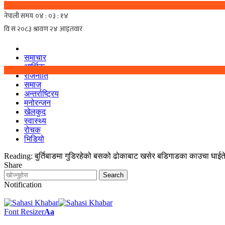
समाचार
आर्थिक
राजनीति
समाज
अन्तर्राष्ट्रिय
मनोरन्जन
खेलकुद
स्वास्थ्य
रोचक
भिडियो
Reading:
बुर्तिबाङमा गुडिरहेको बसको ढोकाबाट खसेर बडिगाडका काउचा घाईत
Share
Notification
Font Resizer
Aa