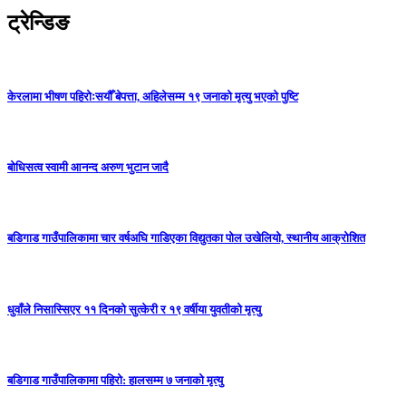
ट्रेन्डिङ
केरलामा भीषण पहिरोःसयौँ बेपत्ता, अहिलेसम्म १९ जनाको मृत्यु भएको पुष्टि
बोधिसत्व स्वामी आनन्द अरुण भुटान जादै
बडिगाड गाउँपालिकामा चार वर्षअघि गाडिएका विद्युतका पोल उखेलियो, स्थानीय आक्रोशित
धुवाँले निसास्सिएर ११ दिनको सुत्केरी र १९ वर्षीया युवतीको मृत्यु
बडिगाड गाउँपालिकामा पहिरो: हालसम्म ७ जनाको मृत्यु