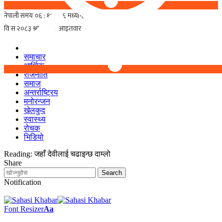
समाचार
आर्थिक
राजनीति
समाज
अन्तर्राष्ट्रिय
मनोरन्जन
खेलकुद
स्वास्थ्य
रोचक
भिडियो
Reading:
जहाँ देवीलाई चढाइन्छ दाम्लो
Share
Notification
Font Resizer
Aa