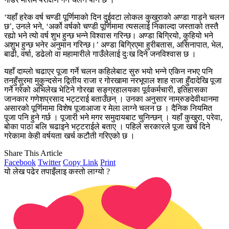
‘यहाँ हरेक वर्ष चण्डी पूर्णिमाको दिन दुईवटा लोकल कुखुराको अण्डा गाड्ने चलन
छ’, उनले भने, ‘अर्को वर्षको चण्डी पूर्णिमामा त्यसलाई निकाल्दा जस्ताको तस्तै
रह्यो भने त्यो वर्ष शुभ हुन्छ भन्ने विश्वास गरिन्छ। अण्डा बिग्रियो, कुहियो भने
अशुभ हुन्छ भनेर अनुमान गरिन्छ।’ अण्डा बिग्रिएमा हुरीबतास, असिनापात, भेल,
बाढी, वर्षा, डढेलो वा महामारीले गाउँलेलाई दुःख दिने जनविश्वास छ ।
यहाँ दाम्लो चढाएर पूजा गर्ने चलन कहिलेबाट सुरु भयो भन्ने एकिन नभए पनि
तनहुँसुरमा मुकुन्दसेन द्वितीय राजा र गोरखामा नरभूपाल शाह राजा हुँदादेखि पूजा
गर्ने गरेको अभिलेख भेटिने गोरखा सङ्ग्रहालयका पूर्वकर्मचारी, इतिहासका
जानकार गणेशप्रसाद भट्टराई बताउँछन् । उनका अनुसार नाम्रुङदेवीथानमा
असारको पूर्णिमामा विशेष पूजाआजा र मेला लाग्ने चलन छ । दैनिक नियमित
पूजा पनि हुने गर्छ । पूजारी भने मगर समुदायबाट चुनिन्छन् । यहाँ कुखुरा, परेवा,
बोका पाठा बलि चढाइने भट्टराईले बताए । पहिले सरकारले पूजा खर्च दिने
गरेकामा केही वर्षयता खर्च कटौती गरिएको छ ।
Share This Article
Facebook
Twitter
Copy Link
Print
यो लेख पढेर तपाइँलाइ कस्तो लाग्यो ?