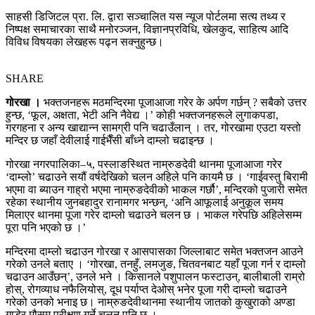
साहसी डिजिटल प्रा. लि. द्वारा सञ्चालित यस न्यूज पोर्टलमा सत्य तथ्य र
निष्पक्ष समाचारका साथै मनोरञ्जन, विज्ञानप्रविधि, खेलकुद, साहित्य आदि
विविध विषयका लेखहरू पढ्न सक्नुहुन्छ।
SHARE
गोरखा ।
भक्तजनहरू मठमन्दिरमा पूजाआजा गरेर के अर्पण गर्छन् ? सबैको उत्तर
हुन्छ, ‘फूल, अक्षता, भेटी अनि नैवेद्य ।’ कोही भक्तजनहरूले लुगाकपडा,
गरगहना र अन्य खाद्यान्न सामग्री पनि चढाउँलान् । तर, गोरखामा एउटा यस्तो
मन्दिर छ जहाँ देवीलाई गाईभैँसी बाँध्ने दाम्लो चढाइन्छ ।
गोरखा नगरपालिका–५, पस्लाङस्थित नाम्रुङदेवी थानमा पूजाआजा गरेर
‘दाम्लो’ चढाउने सयौं वर्षदेखिको चलन अहिले पनि कायमै छ । ‘गाईवस्तु बिरामी
भएमा वा ब्याउन गाह्रो भएमा नाम्रुङदेवीको भाकल गर्छौ’, मन्दिरको पुजारी समेत
रहेका स्थानीय जुनबहादुर रानामगर भन्छन्, ‘अनि आफूलाई अनुकूल समय
मिलाएर थानमा पूजा गरेर दाम्लो चढाउने चलन छ । भाकल गरेपछि अहिलेसम्म
पूरा पनि भएको छ ।’
मन्दिरमा दाम्लो चढाउन गोरखा र आसपासका जिल्लाबाट समेत भक्तजन आउने
गरेको उनले बताए । ‘गोरखा, तनहुँ, लमजुङ, चितवनबाट यहाँ पूजा गर्न र दाम्लो
चढाउन आउँछन्’, उनले भने । किसानले पशुपालन फस्टाउन्, बालीबाली राम्रो
होस्, रोगव्याध नफैलियोस्, दूध पर्याप्त देओस् भनेर पूजा गरी दाम्लो चढाउने
गरेको उनको भनाइ छ। नाम्रुङदेवीथानमा स्थानीय जातको कुखुराको अण्डा
गाडेर मौसम परीक्षण गर्ने चलन पनि छ ।