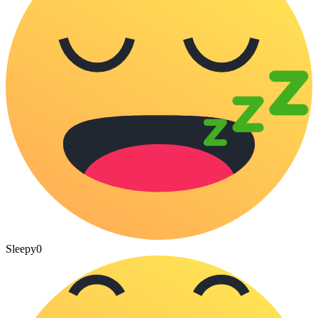
Sleepy
0