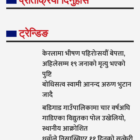
प्रतिक्रिया दिनुहोस
ट्रेन्डिङ
केरलामा भीषण पहिरोःसयौँ बेपत्ता,
अहिलेसम्म १९ जनाको मृत्यु भएको
पुष्टि
बोधिसत्व स्वामी आनन्द अरुण भुटान
जादै
बडिगाड गाउँपालिकामा चार वर्षअघि
गाडिएका विद्युतका पोल उखेलियो,
स्थानीय आक्रोशित
धुवाँले निसास्सिएर ११ दिनको सुत्केरी