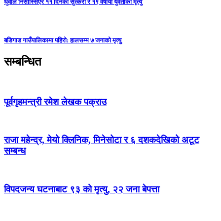
धुवाँले निसास्सिएर ११ दिनको सुत्केरी र १९ वर्षीया युवतीको मृत्यु
बडिगाड गाउँपालिकामा पहिरो: हालसम्म ७ जनाको मृत्यु
सम्बन्धित
पूर्वगृहमन्त्री रमेश लेखक पक्राउ
राजा महेन्द्र, मेयो क्लिनिक, मिनेसोटा र ६ दशकदेखिको अटूट
सम्बन्ध
विपदजन्य घटनाबाट ९३ को मृत्यु, २२ जना बेपत्ता