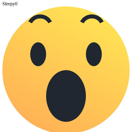
Sleepy
0