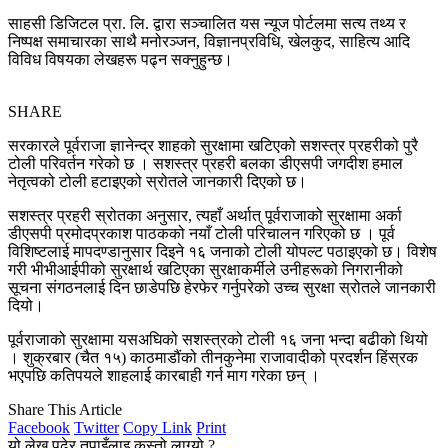
साहसी डिजिटल प्रा. लि. द्वारा सञ्चालित यस न्यूज पोर्टलमा सत्य तथ्य र
निष्पक्ष समाचारका साथै मनोरञ्जन, विज्ञानप्रविधि, खेलकुद, साहित्य आदि
विविध विषयका लेखहरू पढ्न सक्नुहुन्छ।
SHARE
सरकारले पूर्वराजा ज्ञानेन्द्र शाहको सुरक्षामा खटिएको सशस्त्र प्रहरीको पुरै
टोली परिवर्तन गरेको छ । सशस्त्र प्रहरी बलका डीएसपी जगदीश हमाल
नेतृत्वको टोली हटाइएको स्रोतले जानकारी दिएको छ।
सशस्त्र प्रहरी स्रोतका अनुसार, त्यहाँ अर्थात् पूर्वराजाको सुरक्षामा अर्का
डीएसपी प्रमोदप्रकाश पाठकको नयाँ टोली परिचालन गरिएको छ । पूर्व
विशिष्टलाई मापदण्डानुसार दिइने १६ जनाको टोली योपल्ट पठाइएको छ। विशेष
गरी भीभीआईपीको सुरक्षार्थ खटिएका सुरक्षाकर्मीले उनीहरूको निगरानीको
सूचना संगठनलाई दिन छाडेपछि हेरफेर गर्नुपरेको उच्च सुरक्षा स्रोतले जानकारी
दियो। ​
पूर्वराजाको सुरक्षामा यसअघिको सशस्त्रको टोली १६ जना भन्दा बढीको थियो
। शुक्रबार (चैत १५) काठमाडौंको तीनकुनेमा राजावादीको प्रदर्शन हिंस्रक
भएपछि कतिपयले शाहलाई कारबाही गर्न माग गरेका छन् ।
Share This Article
Facebook
Twitter
Copy Link
Print
यो लेख पढेर तपाइँलाइ कस्तो लाग्यो ?