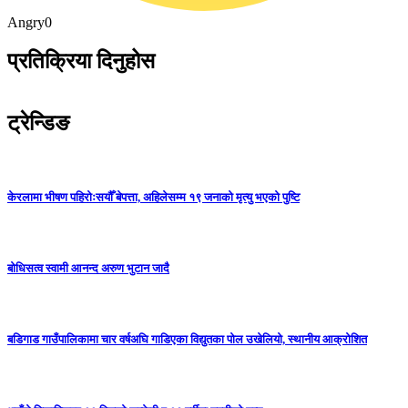
Angry
0
प्रतिक्रिया दिनुहोस
ट्रेन्डिङ
केरलामा भीषण पहिरोःसयौँ बेपत्ता, अहिलेसम्म १९ जनाको मृत्यु भएको पुष्टि
बोधिसत्व स्वामी आनन्द अरुण भुटान जादै
बडिगाड गाउँपालिकामा चार वर्षअघि गाडिएका विद्युतका पोल उखेलियो, स्थानीय आक्रोशित