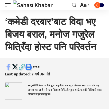
Aa
‘कमेडी दरबार’बाट विदा भए
बिजय बराल, मनोज गजुरेल
भित्रिँदा होस्ट पनि परिवर्तन
Last updated: १ वर्ष अगाडि
साहसी डिजिटल प्रा. लि. द्वारा सञ्चालित यस न्यूज पोर्टलमा सत्य तथ्य र निष्पक्ष
समाचारका साथै मनोरञ्जन, विज्ञानप्रविधि, खेलकुद, साहित्य आदि विविध विषयका
लेखहरू पढ्न सक्नुहुन्छ।