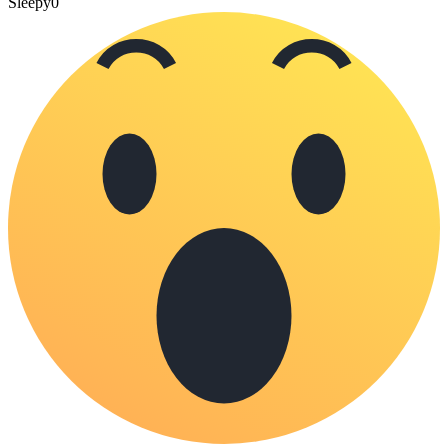
Sleepy
0