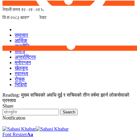
समाचार
आर्थिक
राजनीति
समाज
अन्तर्राष्ट्रिय
मनोरन्जन
खेलकुद
स्वास्थ्य
रोचक
भिडियो
Reading:
मुख्य सचिवको अवधि दुई र सचिवको तीन वर्षमा झार्न लोकसेवाको
प्रस्ताव
Share
Notification
Font Resizer
Aa