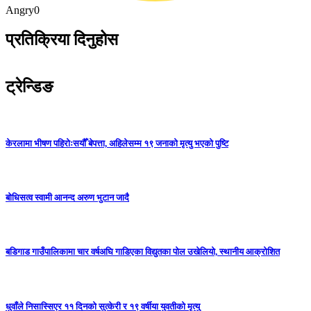
Angry
0
प्रतिक्रिया दिनुहोस
ट्रेन्डिङ
केरलामा भीषण पहिरोःसयौँ बेपत्ता, अहिलेसम्म १९ जनाको मृत्यु भएको पुष्टि
बोधिसत्व स्वामी आनन्द अरुण भुटान जादै
बडिगाड गाउँपालिकामा चार वर्षअघि गाडिएका विद्युतका पोल उखेलियो, स्थानीय आक्रोशित
धुवाँले निसास्सिएर ११ दिनको सुत्केरी र १९ वर्षीया युवतीको मृत्यु