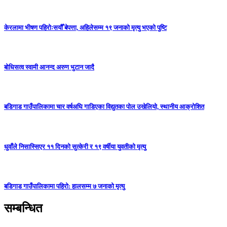
केरलामा भीषण पहिरोःसयौँ बेपत्ता, अहिलेसम्म १९ जनाको मृत्यु भएको पुष्टि
बोधिसत्व स्वामी आनन्द अरुण भुटान जादै
बडिगाड गाउँपालिकामा चार वर्षअघि गाडिएका विद्युतका पोल उखेलियो, स्थानीय आक्रोशित
धुवाँले निसास्सिएर ११ दिनको सुत्केरी र १९ वर्षीया युवतीको मृत्यु
बडिगाड गाउँपालिकामा पहिरो: हालसम्म ७ जनाको मृत्यु
सम्बन्धित