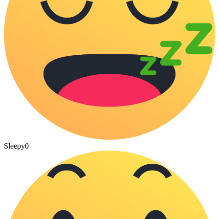
Sleepy
0