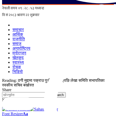
समाचार
आर्थिक
राजनीति
समाज
अन्तर्राष्ट्रिय
मनोरन्जन
खेलकुद
स्वास्थ्य
रोचक
भिडियो
Reading:
ठगी मुद्दामा पक्राउ पुर्जी जारी भएपछि लेखा समिति सभापतिका
स्वकीय सचिव बर्खास्त
Share
Notification
Font Resizer
Aa