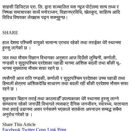
साहसी डिजिटल प्रा. लि. द्वारा सञ्चालित यस न्यूज पोर्टलमा सत्य तथ्य र
निष्पक्ष समाचारका साथै मनोरञ्जन, विज्ञानप्रविधि, खेलकुद, साहित्य आदि
विविध विषयका लेखहरू पढ्न सक्नुहुन्छ।
SHARE
हाल देशमा पश्चिमी वायुको सामान्य प्रभाव रहेको तथा तराईका धेरै स्थानमा
हुस्सु लागेको छ ।
जल तथा मौसम विज्ञान विभागका अनुसार आज दिउँसो लुम्बिनी, कर्णाली,
गण्डकी र सुदूरपश्चिम प्रदेशका पहाडी भागमा आंशिक बदली तथा बाँकी भू–
भागमा मुख्यतया मौसम सफा रहने छ ।
त्यसैगरी आज राति गण्डकी, कर्णाली र सुदूरपश्चिम प्रदेशका उच्च पहाडी तथा
हिमाली क्षेत्रमा आंशिकदेखि साधारण तथा बदली रही बाँकी प्रदेशमा मौसम सफा
रहने छ ।
शुक्रबार बिहान तराई तथा काठमाडौँ उपत्यकाका धेरै स्थानमा हुस्सु लाग्ने
सम्भावना रहेको जनाउँदै विभागले त्यसबाट दैनिक जनजीवन, स्वास्थ्य, यातायात
तथा हवाई उडानमा असर पर्नसक्ने भएकाले सतर्कता अपनाउन सम्बद्ध सबैमा
अनुरोध गरेको छ ।
Share This Article
Facebook
Twitter
Copy Link
Print