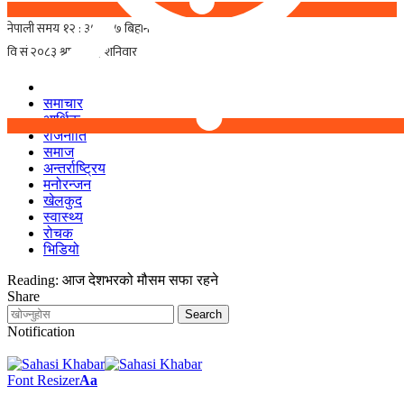
समाचार
आर्थिक
राजनीति
समाज
अन्तर्राष्ट्रिय
मनोरन्जन
खेलकुद
स्वास्थ्य
रोचक
भिडियो
Reading:
आज देशभरको मौसम सफा रहने
Share
Notification
Font Resizer
Aa