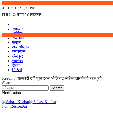
समाचार
आर्थिक
राजनीति
समाज
अन्तर्राष्ट्रिय
मनोरन्जन
खेलकुद
स्वास्थ्य
रोचक
भिडियो
Reading:
सहकारी ठगी प्रकरणमा भोलिबाट जाहेरवालातर्फको बहस हुने
Share
Notification
Font Resizer
Aa