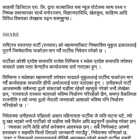
साहसी डिजिटल प्रा. लि. द्वारा सञ्चालित यस न्यूज पोर्टलमा सत्य तथ्य र
निष्पक्ष समाचारका साथै मनोरञ्जन, विज्ञानप्रविधि, खेलकुद, साहित्य आदि
विविध विषयका लेखहरू पढ्न सक्नुहुन्छ।
SHARE
राष्ट्रिय स्वतन्त्र पार्टी (रास्वपा) को महामन्त्रीबाट निष्काशित मुकुल ढकाललाई
पुरानै जिम्मेवारीमा फर्काउन माग गर्दै पार्टीमा निवेदन परेको छ ।
पार्टीका कोशी प्रदेश सभापति राजेश तिम्सिना र मधेस प्रदेश सभापति तपेश्वर
यादवले उक्त पत्र केन्द्रीय कार्यालयमा दर्ता गराएका हुन् ।
तिम्सिना र मधेशका महामन्त्री तपेश्वर यादवले मुकुललाई पार्टीमा फर्काउन माग
गर्दै कार्यवाहक सभापति डीपी अर्याललाई पत्र पठाएका हुन् । उनीहरूले पार्टी
आजसम्मकै सबैभन्दा ठूलो संकटको घडीमा रहेको महसुस गरेको भन्दै लेखेका
छन्, ‘रास्वपाले रास्वपा मात्रको भविष्य निर्धारण गरिरहेको छैन, समग्र वैकल्पिक
राजनीति र त्यो भन्दा ठूलो नेपाली जनताको आशाको भविष्य पनि निर्धारण
गरिरहेको छ ।’
निवेदनमा उनीहरूले पछिल्लो असार महिनायता पार्टीमा जे जति घटना घटे, त्यो
दुःखद भएको भन्दै पार्टीको यो घडीमा सबै मिलेर अघि बढ्नुपर्ने उल्लेख गरेका छन्
। ‘त्यसका लागि केहि कोर्स करेक्सन आवश्यक छन्। सबै निर्णयबाट आफ्नो
हस्ताक्षर र सहमति फिर्ता लिएको जानकारी गराउँछु’, निवेदनमा भनिएको छ,
‘राइट टू रिकलको प्रावधानलाई नीतिमै अवलम्बन गरेको हाम्रो पार्टीमा यसरी