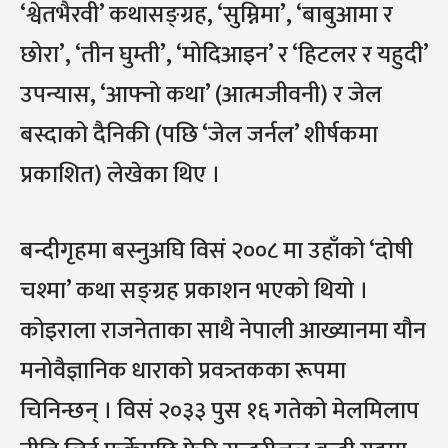
‘श्वेतभैरवी’ कथासङ्ग्रह, ‘सुम्निमा’, ‘बाबुआमा र
छोरा’, ‘तीन घुम्ती’, ‘मोदिआइन’ र ‘हिटलर र यहुदी’
उपन्यास, ‘आफ्नो कथा’ (आत्मजीवनी) र जेल
बस्दाको दैनिकी (पछि ‘जेल जर्नल’ शीर्षकमा
प्रकाशित) लेखेका थिए ।
बन्दीगृहमा बस्नुअघि विसं २००८ मा उहाँको ‘दोषी
चश्मा’ कथा सङ्ग्रह प्रकाशन भएको थियो ।
कोइराला राजनेताका साथै नेपाली आख्यानमा यौन
मनोवैज्ञानिक धाराको प्रवत्र्तकका रूपमा
चिनिन्छन् । विसं २०३३ पुस १६ गतेको मेलमिलाप