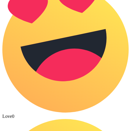
Love
0