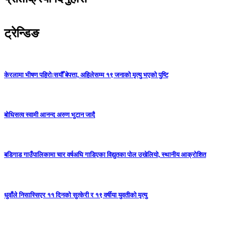
ट्रेन्डिङ
केरलामा भीषण पहिरोःसयौँ बेपत्ता, अहिलेसम्म १९ जनाको मृत्यु भएको पुष्टि
बोधिसत्व स्वामी आनन्द अरुण भुटान जादै
बडिगाड गाउँपालिकामा चार वर्षअघि गाडिएका विद्युतका पोल उखेलियो, स्थानीय आक्रोशित
धुवाँले निसास्सिएर ११ दिनको सुत्केरी र १९ वर्षीया युवतीको मृत्यु