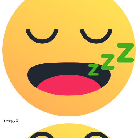
Sleepy
0