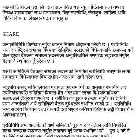
साहसी डिजिटल प्रा. लि. द्वारा सञ्चालित यस न्यूज पोर्टलमा सत्य तथ्य र
निष्पक्ष समाचारका साथै मनोरञ्जन, विज्ञानप्रविधि, खेलकुद, साहित्य आदि
विविध विषयका लेखहरू पढ्न सक्नुहुन्छ।
SHARE
जनप्रतिनिधि जिम्मेवार नहुँदा कानुन निर्माण ओझेलमा परेको छ । प्रतिनिधि
सभा र राष्ट्रिय सभाका विषयगत समितिमा पठाइएको विधेयकमाथि छलफल गर्न
बोलाइएका बैठकमा सभाका सदस्यको अनुपस्थितिले गणपूरक सङ्ख्या नपुगेर
बैठक नै स्थगित गर्नु परेको छ ।
यसरी समितिको बैठकमा सभाका सदस्यको नियमित उपस्थिति नभएपछि लामो
समयसम्म विधेयकहरू विचाराधीन अवस्थामा रहने गरेका छन् ।
सङ्घीय संसद् सचिवालयका प्रवक्ता एकराम गिरीका अनुसार स्थानीय तह
उपनिर्वाचनपछि समितिमा विचाराधीन अवस्थामा रहेका विधेयकमाथिको
छलफलले तीव्रता पाएको छ । यसैबिच गणपूरक सङ्ख्या नपुगेर प्रतिनिधि
सभा अन्तर्गतको अर्थ समितिको बैठक दुई पटक स्थगित भएको छ । प्रतिनिधि
सभा सदस्य निर्वाचन २०७९ लगत्तै दर्ता भएका कतिपय विधेयक अझै विचाराधीन
अवस्थामा छन् ।
प्रतिनिधि सभा अन्तर्गतको अर्थ समितिको पुस १ र २ गतेका लागि निर्धारित
बैठक गणपूरक सङ्ख्या नपुगेर लगातार दुई पटक स्थगित भयो । पुस २ गते नै
१५ मिनेटको अन्तरालमा तेस्रो प्रयासमा गणपूरक सङ्ख्या पुग्यो ।