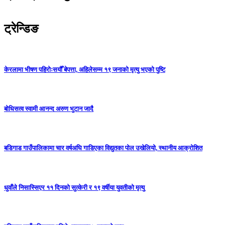
ट्रेन्डिङ
केरलामा भीषण पहिरोःसयौँ बेपत्ता, अहिलेसम्म १९ जनाको मृत्यु भएको पुष्टि
बोधिसत्व स्वामी आनन्द अरुण भुटान जादै
बडिगाड गाउँपालिकामा चार वर्षअघि गाडिएका विद्युतका पोल उखेलियो, स्थानीय आक्रोशित
धुवाँले निसास्सिएर ११ दिनको सुत्केरी र १९ वर्षीया युवतीको मृत्यु