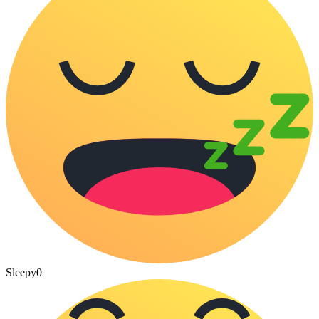
Sleepy
0