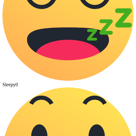
Sleepy
0