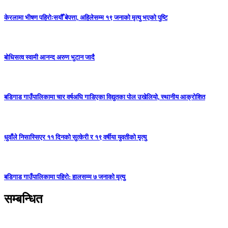
केरलामा भीषण पहिरोःसयौँ बेपत्ता, अहिलेसम्म १९ जनाको मृत्यु भएको पुष्टि
बोधिसत्व स्वामी आनन्द अरुण भुटान जादै
बडिगाड गाउँपालिकामा चार वर्षअघि गाडिएका विद्युतका पोल उखेलियो, स्थानीय आक्रोशित
धुवाँले निसास्सिएर ११ दिनको सुत्केरी र १९ वर्षीया युवतीको मृत्यु
बडिगाड गाउँपालिकामा पहिरो: हालसम्म ७ जनाको मृत्यु
सम्बन्धित