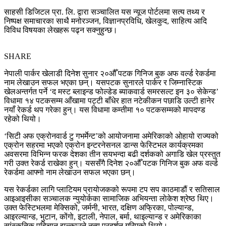
साहसी डिजिटल प्रा. लि. द्वारा सञ्चालित यस न्यूज पोर्टलमा सत्य तथ्य र
निष्पक्ष समाचारका साथै मनोरञ्जन, विज्ञानप्रविधि, खेलकुद, साहित्य आदि
विविध विषयका लेखहरू पढ्न सक्नुहुन्छ।
SHARE
नेपाली पार्कर खेलाडी दिनेश सुनार २०औँ पटक गिनिज बुक अफ वर्ल्ड रेकर्डमा
नाम लेखाउन सफल भएका छन्। यसपटक सुनारले पार्कर र जिम्नास्टिक
खेलअन्तर्गत पर्ने ‘द मस्ट ब्लाइन्ड फोल्डेड ब्याकवार्ड समरसल्ट इन ३० सेकेन्ड’
विधामा १४ पटकसम्म आँखामा पट्टी बाँधेर हात नटेकीकन पछाडि उल्टी हानेर
नयाँ रेकर्ड थप गरेका हुन्। यस विधामा कम्तीमा १० पटकसम्मको मापदण्ड
रहेको थियो।
‘सिटी अफ एक्रोनवार्ड टु गभर्मेन्ट’को आयोजनामा अमेरिकाको ओहायो राज्यको
एक्रोन सहरमा भएको एक्रोन इन्टरनेसनल डान्स फेस्टिभल कार्यक्रमका
अवसरमा विभिन्न फरक देशका तीन सयभन्दा बढी दर्शकको अगाडि खेल प्रस्तुत
गरी उक्त रेकर्ड राखेका हुन्। यससँगै दिनेश २०औँ पटक गिनिज बुक अफ वर्ल्ड
रेकर्डमा आफ्नो नाम लेखाउन सफल भएका छन्।
यस रेकर्डका लागि प्लाटियम प्रायोजकको रूपमा टप सप काठमाडौं र सतिसाल
आइआइसीका सञ्चालक न्युयोर्कका सामाजिक अभियन्ता लाेकेश श्रेष्ठ थिए।
उक्त फेस्टिभलमा मेक्सिको, जर्मनी, भारत, दक्षिण अफ्रिका, पोल्यान्ड,
आइरल्यान्ड, भुटान, कोंगाे, इटाली, नेपाल, बर्मा, थाइल्यान्ड र अमेरिकाका
सांस्कृतिक पहिचान झल्काउने नृत्य प्रदर्शन गरिएको थियो।