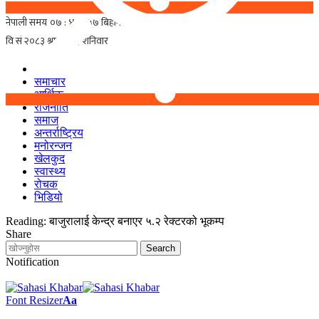
समाचार
आर्थिक
राजनीति
समाज
अन्तर्राष्ट्रिय
मनोरन्जन
खेलकुद
स्वास्थ्य
रोचक
भिडियो
Reading:
बाजुरालाई केन्द्र बनाएर ५.२ रेक्टरको भूकम्प
Share
Notification
Font Resizer
Aa