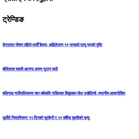
ट्रेन्डिङ
केरलामा भीषण पहिरोःसयौँ बेपत्ता, अहिलेसम्म १९ जनाको मृत्यु भएको पुष्टि
बोधिसत्व स्वामी आनन्द अरुण भुटान जादै
बडिगाड गाउँपालिकामा चार वर्षअघि गाडिएका विद्युतका पोल उखेलियो, स्थानीय आक्रोशित
धुवाँले निसास्सिएर ११ दिनको सुत्केरी र १९ वर्षीया युवतीको मृत्यु