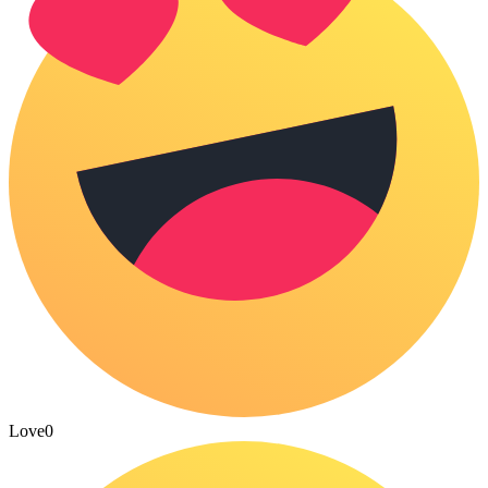
Love
0