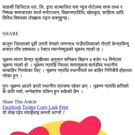
साहसी डिजिटल प्रा. लि. द्वारा सञ्चालित यस न्यूज पोर्टलमा सत्य तथ्य र
निष्पक्ष समाचारका साथै मनोरञ्जन, विज्ञानप्रविधि, खेलकुद, साहित्य आदि
विविध विषयका लेखहरू पढ्न सक्नुहुन्छ।
SHARE
बाजुरा जिल्लाको पूर्वी उत्तरी भेगको जगन्नाथ गाउँपालिकाको गोत्री केन्द्रबिन्दु
बनाएर पाँच दशमलव २ रेक्टर म्याग्नेच्युडको भूकम्प गएको छ ।
भूकम्प मापन केन्द्र सुर्खेतका अनुसार शनिबार बिहान ४ बजेर १४ मिनेटमा
भूकम्प गएको हो । भूकम्प गएपछि जिल्ला सदरमुकाम मार्तडीमा स्थानीय
घरबाहिर निस्केका थिए । भूकम्प गएपछि स्थानीयले घर बाहिर निस्किँदै होहल्ला
गरेका हुन् ।
पुनः भूकम्प आउने डरले स्थानीय त्रासमा रहेका छन् । भूकम्प गएपछि क्षतिको
के कति भयो, भन्नेबारेमा यकिन हुन सकेको छैन ।
Share This Article
Facebook
Twitter
Copy Link
Print
यो लेख पढेर तपाइँलाइ कस्तो लाग्यो ?