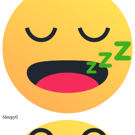
Sleepy
0