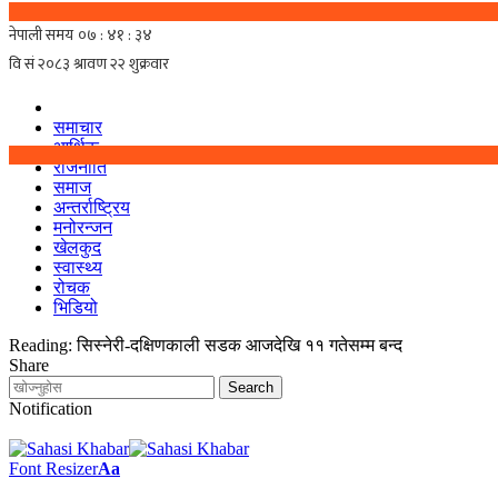
समाचार
आर्थिक
राजनीति
समाज
अन्तर्राष्ट्रिय
मनोरन्जन
खेलकुद
स्वास्थ्य
रोचक
भिडियो
Reading:
सिस्नेरी-दक्षिणकाली सडक आजदेखि ११ गतेसम्म बन्द
Share
Notification
Font Resizer
Aa