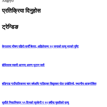
Angry
0
प्रतिक्रिया दिनुहोस
ट्रेन्डिङ
केरलामा भीषण पहिरोःसयौँ बेपत्ता, अहिलेसम्म १९ जनाको मृत्यु भएको पुष्टि
बोधिसत्व स्वामी आनन्द अरुण भुटान जादै
बडिगाड गाउँपालिकामा चार वर्षअघि गाडिएका विद्युतका पोल उखेलियो, स्थानीय आक्रोशित
धुवाँले निसास्सिएर ११ दिनको सुत्केरी र १९ वर्षीया युवतीको मृत्यु