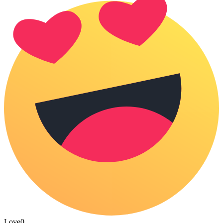
Love
0