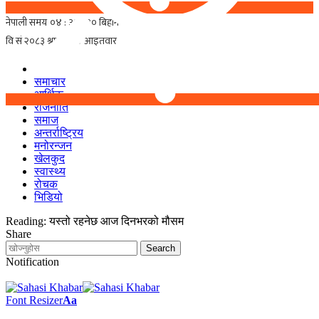
समाचार
आर्थिक
राजनीति
समाज
अन्तर्राष्ट्रिय
मनोरन्जन
खेलकुद
स्वास्थ्य
रोचक
भिडियो
Reading:
यस्तो रहनेछ आज दिनभरको मौसम
Share
Notification
Font Resizer
Aa