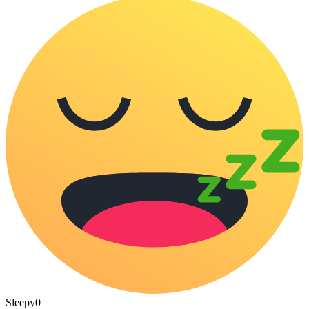
Sleepy
0