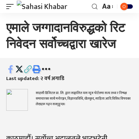
Aa
एमाले जग्गादानविरुद्धको रिट
निवेदन सर्वोच्चद्वारा खारेज
Last updated: २ वर्ष अगाडि
साहसी डिजिटल प्रा. लि. द्वारा सञ्चालित यस न्यूज पोर्टलमा सत्य तथ्य र निष्पक्ष
समाचारका साथै मनोरञ्जन, विज्ञानप्रविधि, खेलकुद, साहित्य आदि विविध विषयका
लेखहरू पढ्न सक्नुहुन्छ।
काठमाडौँ। सर्वोच्च अदालतले भाटभटेनी