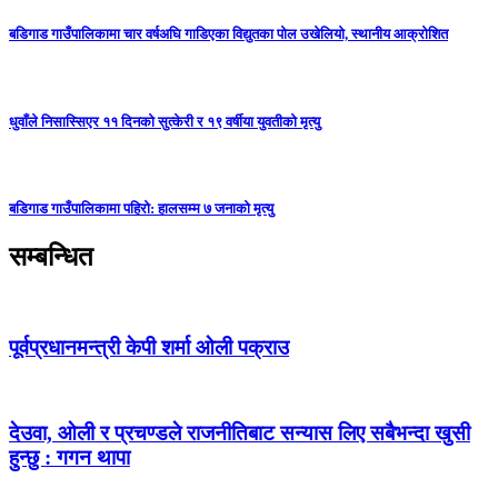
बडिगाड गाउँपालिकामा चार वर्षअघि गाडिएका विद्युतका पोल उखेलियो, स्थानीय आक्रोशित
धुवाँले निसास्सिएर ११ दिनको सुत्केरी र १९ वर्षीया युवतीको मृत्यु
बडिगाड गाउँपालिकामा पहिरो: हालसम्म ७ जनाको मृत्यु
सम्बन्धित
पूर्वप्रधानमन्त्री केपी शर्मा ओली पक्राउ
देउवा, ओली र प्रचण्डले राजनीतिबाट सन्यास लिए सबैभन्दा खुसी
हुन्छु : गगन थापा