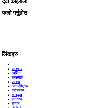
देवी कोइराला
फलो गर्नुहोस
लिंकहरु
समाचार
आर्थिक
राजनीति
समाज
अन्तर्राष्ट्रिय
मनोरन्जन
खेलकुद
स्वास्थ्य
रोचक
भिडियो