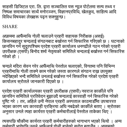
साहसी डिजिटल प्रा. लि. द्वारा सञ्चालित यस न्यूज पोर्टलमा सत्य तथ्य र
निष्पक्ष समाचारका साथै मनोरञ्जन, विज्ञानप्रविधि, खेलकुद, साहित्य आदि
विविध विषयका लेखहरू पढ्न सक्नुहुन्छ।
SHARE
अछाममा आफैंमाथि गोली चलाउने प्रहरी सहायक निरीक्षक (असई)
किसनबहादुर चन्दलाई संगठनबाट बर्खास्त गर्न सिफारिस गरिएको छ । घटनाको
छानविन गर्न सुदूरपश्चिम प्रदेश प्रहरी कार्यालय धनगढीले गठन गरेको प्रहरी
उपरीक्षक (एसपी) बिनोद शर्मा नेतृत्वको समितिले चन्दलाई बर्खास्त गर्न सिफारिस
गरेको हो ।
चन्दले मदिरा सेवन गरेर आफैंमाथि पेस्तोल चलाएको, विगतमा पनि विभिन्न
प्रहरीमाथि गोली ताक्ने काम गरेको जस्ता कारणले संगठन राख्न उपयुक्त
नदेखिएको भन्दै समितिले उनलाई बर्खास्त गर्न सिफारिस गरेको प्रदेश प्रहरी
कार्यालय स्रोतले जानकारी दिएको छ ।
प्रदेश प्रहरी कार्यालयका प्रहरी उपरीक्षक (एसपी) नवराज कार्कीले पनि
छानविन समितिले प्रतिवेदन बुझाउदै चन्दलाई कारवाही गर्न सिफारिस गरेको
पुष्टि गरे । तर, अहिले उनी नेपाल प्रहरी अस्पताल काठमाडौँमा उपचाररत
भएका कारण थप कारवाही प्रक्रिया अघि नबढेको कार्कीले बताए । स्रोतका
अनुसार उनले त्यहा कार्यरत प्रहरी कर्मचारीलाई पेस्तोल ताकेका थिए ।
त्यसपछि चौकीमा कार्यरत प्रहरी कर्मचारीहरुको भागाभाग भएको थियो । अन्य
कर्मचारी भागेपछि उनले आफैलाई गोली हानेको स्रोत बताउँछ । अछामको