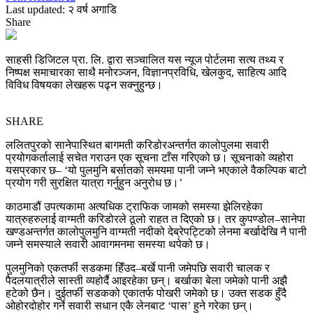
Last updated: २ वर्ष अगाडि
Share
साहसी डिजिटल प्रा. लि. द्वारा सञ्चालित यस न्यूज पोर्टलमा सत्य तथ्य र
निष्पक्ष समाचारका साथै मनोरञ्जन, विज्ञानप्रविधि, खेलकुद, साहित्य आदि
विविध विषयका लेखहरू पढ्न सक्नुहुन्छ।
SHARE
ललितपुरको सानेपास्थित बागमती करिडोरअन्तर्गत कालोपुलमा सवारी
प्रयोगकर्तालाई सचेत गराउन एक सूचना टाँस गरिएको छ। सूचनाको व्यहोरा
यसप्रकार छ– ‘यो पुलमुनि बर्सातको समयमा पानी जम्ने भएकाले वैकल्पिक बाटो
प्रयोग गरी सुरक्षित यात्रा गर्नुहुन अनुरोध छ।’
काठमाडौं उपत्यकामा अत्यधिक ट्राफिक जामको समस्या झेलिरहेका
यात्रुहरुलाई वाग्मती करिडोरले ठूलो राहत त दिएको छ। तर कुपण्डोल–सानेपा
खण्डअन्तर्गत कालोपुलमुनि वाग्मती नदीको देब्रेपट्टिको लेनमा बर्खादेखि नै पानी
जम्ने समस्याले सवारी आवागमनमा समस्या थपेको छ।
पुलमुनिको एकतर्फी सडकमा हिँउद–बर्खे पानी जमेपछि सवारी चालक र
पैदलयात्रीले सास्ती व्यहोर्दै आइरहेका छन्। बर्खाका बेला जमेको पानी अझै
हटेको छैन। दुईतर्फी सडकको एकातर्फ पोखरी जमेको छ। उक्त सडक हुँदै
ओहोरदोहोर गर्ने सवारी सधान एकै लेनबाट ‘पास’ हुने गरेका छन्।