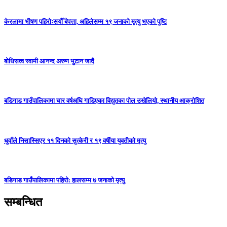
केरलामा भीषण पहिरोःसयौँ बेपत्ता, अहिलेसम्म १९ जनाको मृत्यु भएको पुष्टि
बोधिसत्व स्वामी आनन्द अरुण भुटान जादै
बडिगाड गाउँपालिकामा चार वर्षअघि गाडिएका विद्युतका पोल उखेलियो, स्थानीय आक्रोशित
धुवाँले निसास्सिएर ११ दिनको सुत्केरी र १९ वर्षीया युवतीको मृत्यु
बडिगाड गाउँपालिकामा पहिरो: हालसम्म ७ जनाको मृत्यु
सम्बन्धित