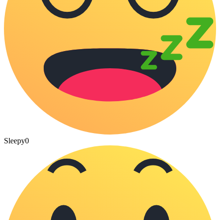
Sleepy
0