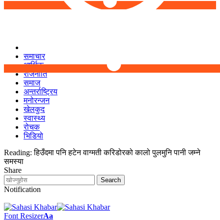
समाचार
आर्थिक
राजनीति
समाज
अन्तर्राष्ट्रिय
मनोरन्जन
खेलकुद
स्वास्थ्य
रोचक
भिडियो
Reading:
हिउँदमा पनि हटेन वाग्मती करिडोरको कालो पुलमुनि पानी जम्ने
समस्या
Share
Notification
Font Resizer
Aa