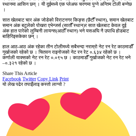
स्थानमा आसिन छन् । यी दुईमध्ये एक प्लेअफ चरणमा पुग्ने अन्तिम टोली बन्नेछ
।
सात खेलबाट चार अंक जोडेको विराटनगर किङ्स (छैटौँ स्थान), समान खेलबाट
समान अंक बटुलेको पोखरा एभेन्जर्स (सातौँ स्थान)र सात खेलबाट केवल दुई
अंक हात पारेको लुम्बिनी लायन्स(आठौँ स्थान) भने यसअघि नै उपाधि होडबाट
बाहिरिइसकेका छन् ।
हाल आठ-आठ अंक रहेका तीन टोलीमध्ये सबैभन्दा नराम्रो नेट रन रेट काठमाडौँ
गुर्खाजको रहेको छ । चितवन राइनोजको नेट रन रेट ०.६३४ रहेको छ ।
कर्णाली याक्सको नेट रन रेट ०.०९५ छ । काठमाडौँ गुर्खाजको नेट रन रेट भने
–०.३२१ रहेको छ ।
Share This Article
Facebook
Twitter
Copy Link
Print
यो लेख पढेर तपाइँलाइ कस्तो लाग्यो ?