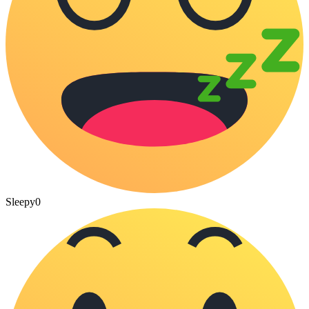
Sleepy
0