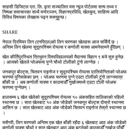
साहसी डिजिटल प्रा. लि. द्वारा सञ्चालित यस न्यूज पोर्टलमा सत्य तथ्य र
निष्पक्ष समाचारका साथै मनोरञ्जन, विज्ञानप्रविधि, खेलकुद, साहित्य आदि
विविध विषयका लेखहरू पढ्न सक्नुहुन्छ।
SHARE
नेपाल प्रिमियर लिग (एनपिएल)को लिग चरणका खेलहरू आज सकिँदै छ ।
अन्तिम लिग खेलमा सुदूरपश्चिम रोयल्स र कर्णाली याक्स आमनेसामने हुँदैछन् ।
खेल कीर्तिपुरस्थित त्रिभुवन विश्वविद्यालयको मैदानमा बिहान ९ बजे सुरु हुनेछ
। आजको खेलले प्लेअफमा पुग्ने चौथो टोलीको टुंगो लाग्नेछ ।
जनकपुर बोल्ट्स, चितवन राइनोज र सुदूरपश्चिम रोयल्स प्रतियोगिताको प्लेअफ
चरणमा पुगिसकेका छन् । प्लेअफ चरणमा पुग्ने एउटा टोलीको टुंगो लाग्नमात्र
बाँकी छ । अब कर्णाली याक्स र काठमाडौँ गुर्खाजमध्ये एउटा टोली प्लेअफ
चरणमा पुग्नेछन् ।
हालसम्म ६ खेल खेलेको सुदूरपश्चिम रोयल्स १० अंकसहित तालिकाको पहिलो
स्थानमा छ । सात खेलबाट १० अंक जोडेको जनकपुर बोल्ट्स दोस्रो स्थानमा
आसिन छ । सात खेलबाट आठ अंक जोडेको चितवन राइनोज तेस्रो स्थानमा छ
।
यसैगरी, लिग चरणको अन्तिम एक खेल बाँकी रहँदा ६ खेलबाट आठ अंक जोडेको
कर्णाली याक्स चौथो र सात खेलबाट आठ अंक बटुलेको काठमाडौँ गुर्खाज पाँचौँ