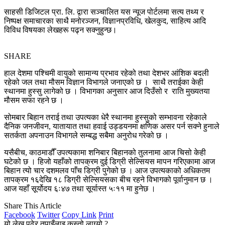
साहसी डिजिटल प्रा. लि. द्वारा सञ्चालित यस न्यूज पोर्टलमा सत्य तथ्य र
निष्पक्ष समाचारका साथै मनोरञ्जन, विज्ञानप्रविधि, खेलकुद, साहित्य आदि
विविध विषयका लेखहरू पढ्न सक्नुहुन्छ।
SHARE
हाल देशमा पश्चिमी वायुको सामान्य प्रभाव रहेको तथा देशभर आंशिक बदली
रहेको जल तथा मौसम विज्ञान विभागले जनाएको छ । साथै तराईका केही
स्थानमा हुस्सु लागेको छ । विभागका अनुसार आज दिउँसो र राति मुख्यतया
मौसम सफा रहने छ ।
सोमबार बिहान तराई तथा उपत्यका धेरै स्थानमा हुस्सुको सम्भावना रहेकाले
दैनिक जनजीवन, यातायात तथा हवाई उड्डयनमा क्षणिक असर पर्न सक्ने हुनाले
सतर्कता अपनाउन विभागले सम्बद्ध सबैमा अनुरोध गरेको छ ।
यसैबीच, काठमाडौँ उपत्यकामा शनिबार बिहानको तुलनामा आज चिसो केही
घटेको छ । हिजो यहाँको तापक्रम दुई डिग्री सेल्सियस मापन गरिएकामा आज
बिहान त्यो चार दशमलव पाँच डिग्री पुगेको छ । आज उपत्यकाको अधिकतम
तापक्रम १६देखि १८ डिग्री सेल्सियसका बीच रहने विभागको पूर्वानुमान छ ।
आज यहाँ सूर्योदय ६ः४७ तथा सूर्यास्त ५ः११ मा हुनेछ ।
Share This Article
Facebook
Twitter
Copy Link
Print
यो लेख पढेर तपाइँलाइ कस्तो लाग्यो ?