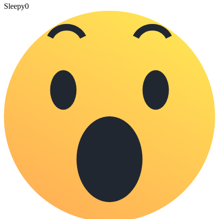
Sleepy
0