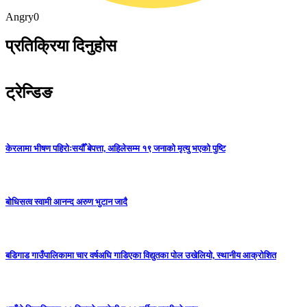
Angry
0
प्रतिक्रिया दिनुहोस
ट्रेन्डिङ
केरलामा भीषण पहिरोःसयौँ बेपत्ता, अहिलेसम्म १९ जनाको मृत्यु भएको पुष्टि
बोधिसत्व स्वामी आनन्द अरुण भुटान जादै
बडिगाड गाउँपालिकामा चार वर्षअघि गाडिएका विद्युतका पोल उखेलियो, स्थानीय आक्रोशित