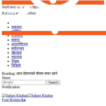
समाचार
आर्थिक
राजनीति
समाज
अन्तर्राष्ट्रिय
मनोरन्जन
खेलकुद
स्वास्थ्य
रोचक
भिडियो
Reading:
आज देशभरको मौसम सफा रहने
Share
Notification
Font Resizer
Aa