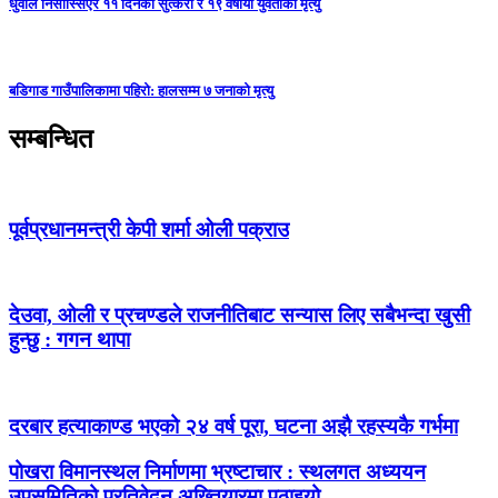
धुवाँले निसास्सिएर ११ दिनको सुत्केरी र १९ वर्षीया युवतीको मृत्यु
बडिगाड गाउँपालिकामा पहिरो: हालसम्म ७ जनाको मृत्यु
सम्बन्धित
पूर्वप्रधानमन्त्री केपी शर्मा ओली पक्राउ
देउवा, ओली र प्रचण्डले राजनीतिबाट सन्यास लिए सबैभन्दा खुसी
हुन्छु : गगन थापा
दरबार हत्याकाण्ड भएको २४ वर्ष पूरा, घटना अझै रहस्यकै गर्भमा
पोखरा विमानस्थल निर्माणमा भ्रष्टाचार : स्थलगत अध्ययन
उपसमितिको प्रतिवेदन अख्तियारमा पठाइयो